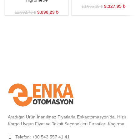
Higrometre
9.327,95
₺
13.665,15
₺
9.090,29
₺
11.882,73
₺
Aradığın Ürün İnanılmaz Fiyatlarla Enkaotomasyon'da. Hızlı
Kargo Uygun Fiyat ve Taksit Seçenekleri Fırsatları Kaçırma.
Telefon: +90 543 557 41 41