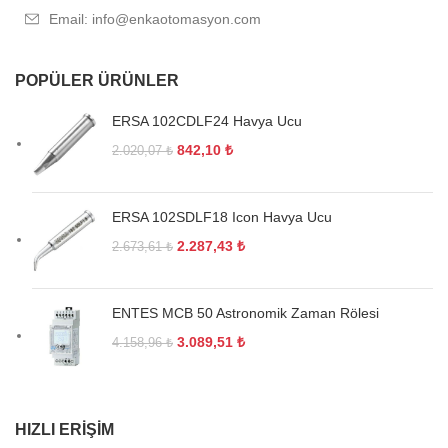
Email: info@enkaotomasyon.com
POPÜLER ÜRÜNLER
ERSA 102CDLF24 Havya Ucu
842,10
₺
2.020,07
₺
ERSA 102SDLF18 Icon Havya Ucu
2.287,43
₺
2.673,61
₺
ENTES MCB 50 Astronomik Zaman Rölesi
3.089,51
₺
4.158,96
₺
HIZLI ERIŞIM