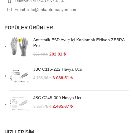
Telefon: +90 543 557 41 41
Email: info@enkaotomasyon.com
POPÜLER ÜRÜNLER
Antistatik ESD Avuç İçi Kaplamalı Eldiven ZEBRA
Pro
202,01
₺
356,48
₺
JBC C115-222 Havya Ucu
3.089,51
₺
4.158,96
₺
JBC C245-009 Havya Ucu
2.465,67
₺
3.267,75
₺
HIZLI ERIŞIM