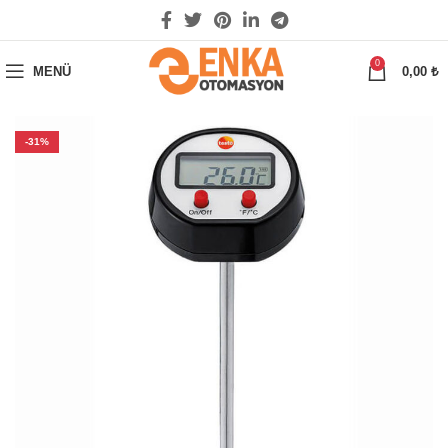
0
MENÜ
0,00
₺
-31%