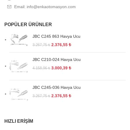
Email: info@enkaotomasyon.com
POPÜLER ÜRÜNLER
JBC C245 863 Havya Ucu
2.376,55
₺
3.267,75
₺
JBC C210-024 Havya Ucu
3.000,39
₺
4.158,96
₺
JBC C245-036 Havya Ucu
2.376,55
₺
3.267,75
₺
HIZLI ERIŞIM