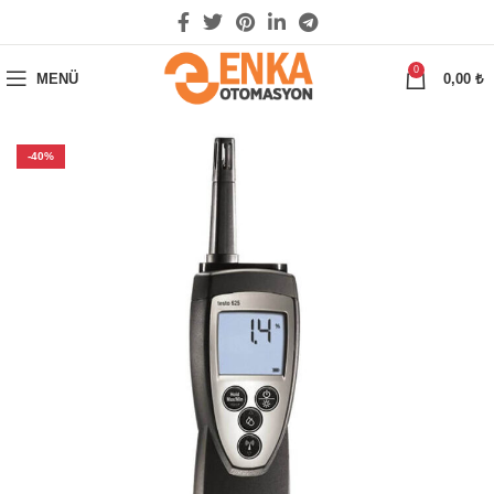
0
MENÜ
0,00
₺
-40%