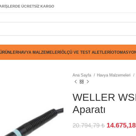
SİPARİŞLERDE ÜCRETSİZ KARGO
 ÜRÜNLER
HAVYA MALZEMELERI
ÖLÇÜ VE TEST ALETLERI
OTOMASYON
Ana Sayfa
Havya Malzemeleri
WELLER WSP 
Aparatı
14.675,1
20.794,79
₺