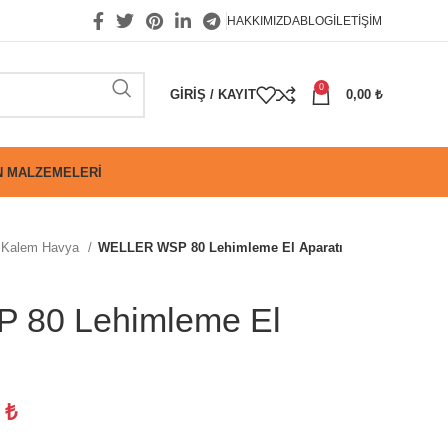
HAKKIMIZDA
BLOG
İLETIŞIM
0
GIRIŞ / KAYIT
0,00
₺
 MALZEMELERI
Kalem Havya
WELLER WSP 80 Lehimleme El Aparatı
80 Lehimleme El
8
₺