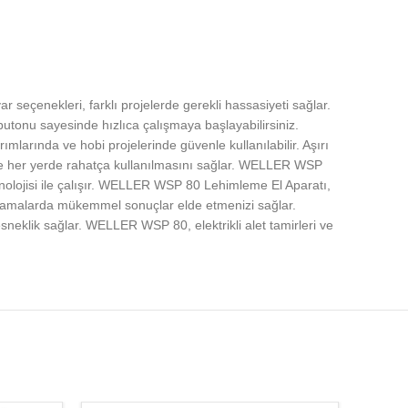
seçenekleri, farklı projelerde gerekli hassasiyeti sağlar.
butonu sayesinde hızlıca çalışmaya başlayabilirsiniz.
larında ve hobi projelerinde güvenle kullanılabilir. Aşırı
rır ve her yerde rahatça kullanılmasını sağlar. WELLER WSP
nolojisi ile çalışır. WELLER WSP 80 Lehimleme El Aparatı,
gulamalarda mükemmel sonuçlar elde etmenizi sağlar.
sneklik sağlar. WELLER WSP 80, elektrikli alet tamirleri ve