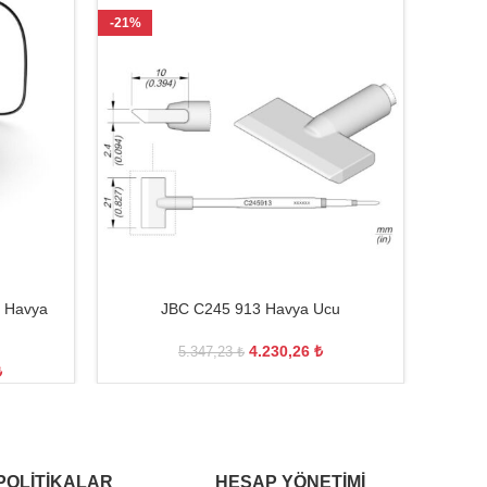
-21%
-22%
 Havya
JBC C245 913 Havya Ucu
4.230,26
₺
5.347,23
₺
₺
POLITIKALAR
HESAP YÖNETIMI