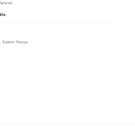
paratı
kle
,
Kalem Havya