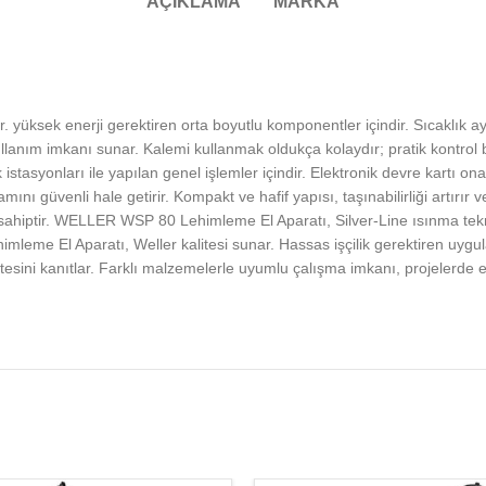
AÇIKLAMA
MARKA
sek enerji gerektiren orta boyutlu komponentler içindir. Sıcaklık ayar 
kullanım imkanı sunar. Kalemi kullanmak oldukça kolaydır; pratik kontrol 
nları ile yapılan genel işlemler içindir. Elektronik devre kartı onarım
tamını güvenli hale getirir. Kompakt ve hafif yapısı, taşınabilirliği artı
 sahiptir. WELLER WSP 80 Lehimleme El Aparatı, Silver-Line ısınma tek
mleme El Aparatı, Weller kalitesi sunar. Hassas işçilik gerektiren uy
itesini kanıtlar. Farklı malzemelerle uyumlu çalışma imkanı, projelerde e