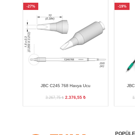
-27%
-19%
JBC C245 768 Havya Ucu
JBC
2.376,55
₺
3.267,75
₺
1
POPÜLE