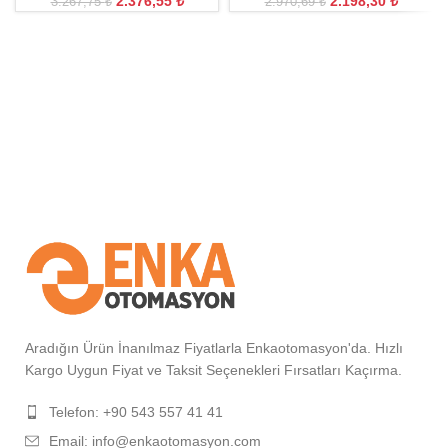
2.376,55
₺
2.198,30
₺
3.267,75
₺
2.970,69
₺
Aradığın Ürün İnanılmaz Fiyatlarla Enkaotomasyon'da. Hızlı
Kargo Uygun Fiyat ve Taksit Seçenekleri Fırsatları Kaçırma.
Telefon: +90 543 557 41 41
Email: info@enkaotomasyon.com