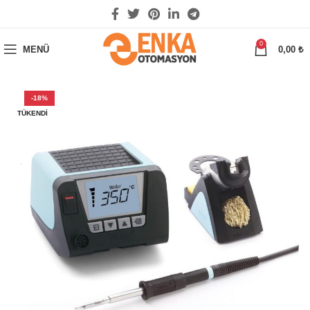
0
MENÜ
0,00
₺
-18%
TÜKENDI