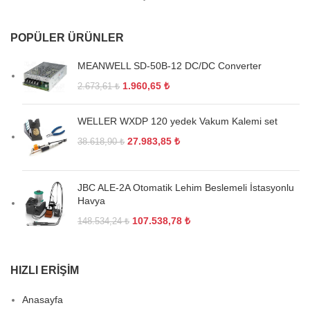
POPÜLER ÜRÜNLER
MEANWELL SD-50B-12 DC/DC Converter
1.960,65
₺
2.673,61
₺
WELLER WXDP 120 yedek Vakum Kalemi set
27.983,85
₺
38.618,90
₺
JBC ALE-2A Otomatik Lehim Beslemeli İstasyonlu
Havya
107.538,78
₺
148.534,24
₺
HIZLI ERIŞIM
Anasayfa