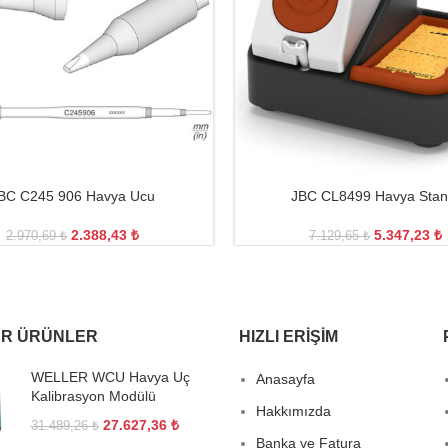
BC C245 906 Havya Ucu
JBC CL8499 Havya Stan
2.388,43
₺
5.347,23
₺
2.970,69
₺
7.129,65
₺
R ÜRÜNLER
HIZLI ERIŞIM
WELLER WCU Havya Uç
Anasayfa
Kalibrasyon Modülü
Hakkımızda
27.627,36
₺
31.489,26
₺
Banka ve Fatura