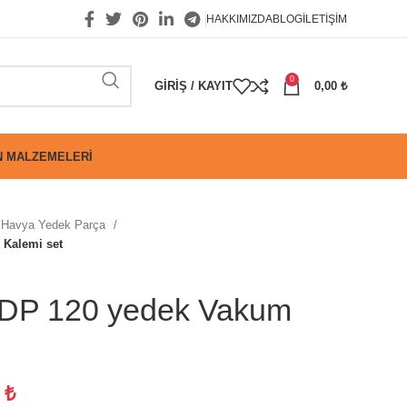
HAKKIMIZDA
BLOG
İLETIŞIM
0
GIRIŞ / KAYIT
0,00
₺
 MALZEMELERI
Havya Yedek Parça
Kalemi set
P 120 yedek Vakum
5
₺