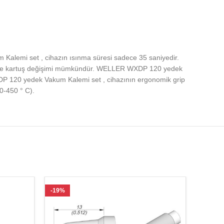
emi set , cihazın ısınma süresi sadece 35 saniyedir.
k elle kartuş değişimi mümkündür. WELLER WXDP 120 yedek
XDP 120 yedek Vakum Kalemi set , cihazının ergonomik grip
0-450 ° C).
-19%
-19%