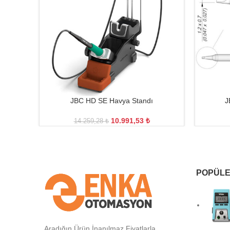
JBC HD SE Havya Standı
J
10.991,53
₺
14.259,28
₺
POPÜLE
Aradığın Ürün İnanılmaz Fiyatlarla