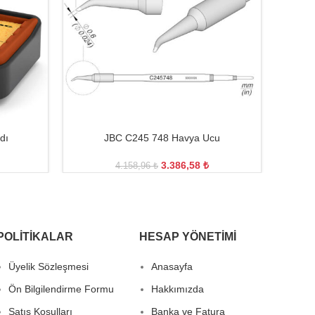
dı
JBC C245 748 Havya Ucu
J
3.386,58
₺
4.158,96
₺
POLITIKALAR
HESAP YÖNETIMI
Üyelik Sözleşmesi
Anasayfa
Ön Bilgilendirme Formu
Hakkımızda
Satış Koşulları
Banka ve Fatura