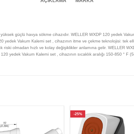
AÇIKLAMA
MARKA
ksek güçlü havya sökme cihazıdır. WELLER WXDP 120 yedek Vakum Kal
20 yedek Vakum Kalemi set , cihazının itme ve çekme teknolojisi: te
k riski olmadan hızlı ve kolay değişiklikler anlamına gelir. WELLER W
 yedek Vakum Kalemi set , cihazının sıcaklık aralığı 150-850 ° F (5
-25%