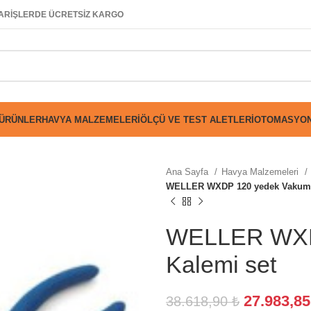
SİPARİŞLERDE ÜCRETSİZ KARGO
 ÜRÜNLER
HAVYA MALZEMELERI
ÖLÇÜ VE TEST ALETLERI
OTOMASYON
Ana Sayfa
Havya Malzemeleri
WELLER WXDP 120 yedek Vakum 
WELLER WXD
Kalemi set
27.983,8
38.618,90
₺