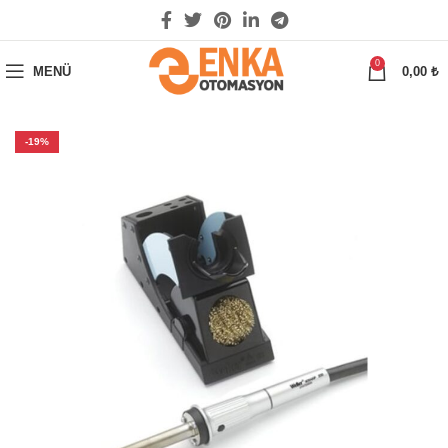
0
MENÜ
0,00
₺
-19%