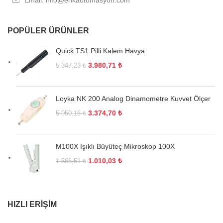
POPÜLER ÜRÜNLER
Quick TS1 Pilli Kalem Havya
3.980,71
₺
5.347,23
₺
Loyka NK 200 Analog Dinamometre Kuvvet Ölçer
3.374,70
₺
5.050,16
₺
M100X Işıklı Büyüteç Mikroskop 100X
1.010,03
₺
1.366,51
₺
HIZLI ERIŞIM