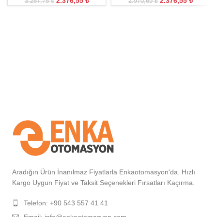
2.376,55
₺
2.376,55
₺
3.267,75
₺
2.970,69
₺
Aradığın Ürün İnanılmaz Fiyatlarla Enkaotomasyon'da. Hızlı
Kargo Uygun Fiyat ve Taksit Seçenekleri Fırsatları Kaçırma.
Telefon: +90 543 557 41 41
Email: info@enkaotomasyon.com