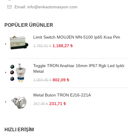
Email: info@enkaotomasyon.com
POPÜLER ÜRÜNLER
Limit Switch MOUJEN MN-5100 Ip65 Kısa Pim
1.188,27
₺
1.782,41
₺
Toggle TRON Anahtar 16mm IP67 Rgb Led Işıklı
Metal
802,09
₺
1.069,45
₺
Metal Buton TRON EJ16-221A
231,71
₺
267,36
₺
HIZLI ERIŞIM