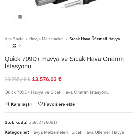
Büyütmek için tıklayın
Ana Sayfa
Havya Malzemeleri
Sıcak Hava Üflemeli Havya
Quick 709D+ Havya ve Sıcak Hava Onarım
İstasyonu
13.576,03
₺
23.765,48
₺
Quick 709D+ Havya ve Sıcak Hava Onarım İstasyonu
Karşılaştır
Favorilere ekle
Stok kodu:
ab6c2776051f
Kategoriler:
Havya Malzemeleri
,
Sıcak Hava Üflemeli Havya