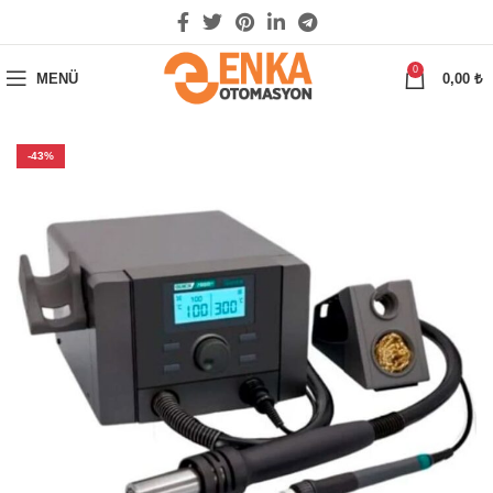
0
MENÜ
0,00
₺
-43%