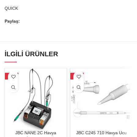
QUICK
Paylaş:
İLGILI ÜRÜNLER
-19%
-27%
JBC NANE 2C Havya
JBC C245 710 Havya Ucu