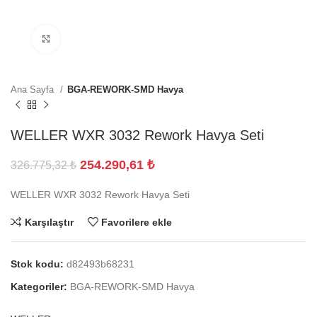
Büyütmek için tıklayın
Ana Sayfa
BGA-REWORK-SMD Havya
WELLER WXR 3032 Rework Havya Seti
254.290,61
₺
326.775,32
₺
WELLER WXR 3032 Rework Havya Seti
Karşılaştır
Favorilere ekle
Stok kodu:
d82493b68231
Kategoriler:
BGA-REWORK-SMD Havya