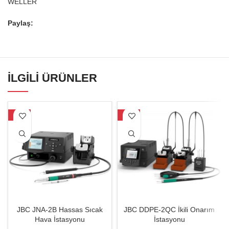
WELLER
Paylaş:
İLGILI ÜRÜNLER
-20%
-18%
JBC JNA-2B Hassas Sıcak
JBC DDPE-2QC İkili Onarım
Hava İstasyonu
İstasyonu