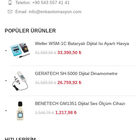
Telefon: +90 543 557 41 41
Email: info@enkaotomasyon.com
POPÜLER ÜRÜNLER
Weller WSM-1C Bataryalı Dijital Isı Ayarlı Havya
33.390,50
₺
41.589,58
₺
GERATECH SH-5000 Dijital Dinamometre
26.759,92
₺
41.589,58
₺
BENETECH GM1351 Dijital Ses Ölçüm Cihazı
1.217,98
₺
1.544,76
₺
HIZLI ERIŞIM