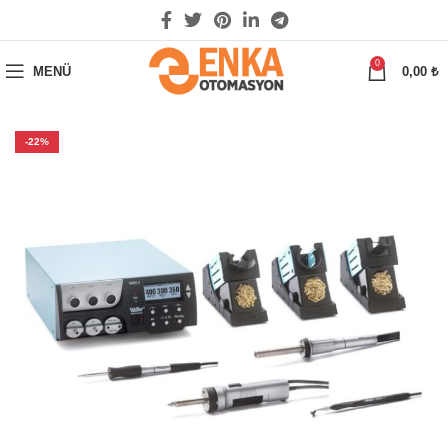
0
MENÜ
0,00
₺
-22%