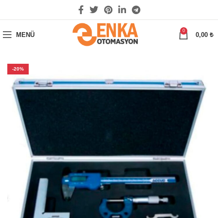
0
MENÜ
0,00
₺
-20%