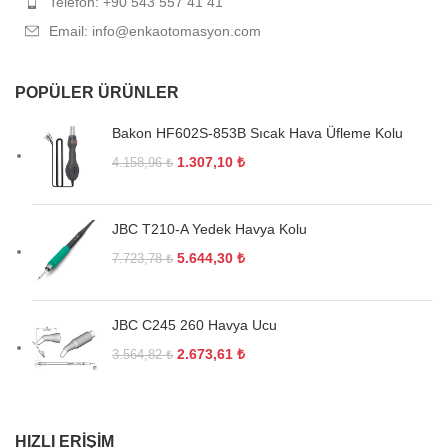
Telefon: +90 543 557 41 41
Email: info@enkaotomasyon.com
POPÜLER ÜRÜNLER
Bakon HF602S-853B Sıcak Hava Üfleme Kolu
1.307,10
₺
4.158,96
₺
JBC T210-A Yedek Havya Kolu
5.644,30
₺
7.723,78
₺
JBC C245 260 Havya Ucu
2.673,61
₺
3.564,82
₺
HIZLI ERIŞIM