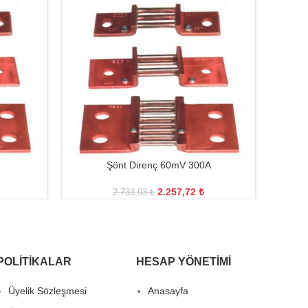
Şönt Direnç 60mV 300A
2.257,72
₺
2.733,03
₺
POLITIKALAR
HESAP YÖNETIMI
Üyelik Sözleşmesi
Anasayfa