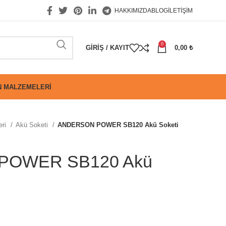
HAKKIMIZDA
BLOG
İLETIŞIM
0
GIRIŞ / KAYIT
0,00
₺
 MALZEMELERI
eri
Akü Soketi
ANDERSON POWER SB120 Akü Soketi
POWER SB120 Akü