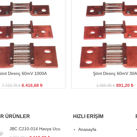
önt Direnç 60mV 1000A
Şönt Direnç 60mV 30A
6.416,68
₺
891,20
₺
7.723,78
₺
1.069,45
₺
R ÜRÜNLER
HIZLI ERIŞIM
JBC C210-014 Havya Ucu
Anasayfa