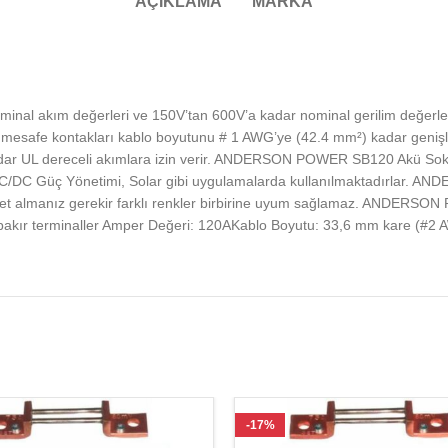
AÇIKLAMA
MARKA
akım değerleri ve 150V’tan 600V’a kadar nominal gerilim değerleriyle
mesafe kontakları kablo boyutunu # 1 AWG’ye (42.4 mm²) kadar geni
adar UL dereceli akımlara izin verir. ANDERSON POWER SB120 Akü Soketi 
AC/DC Güç Yönetimi, Solar gibi uygulamalarda kullanılmaktadırlar. 
adet almanız gerekir farklı renkler birbirine uyum sağlamaz. ANDERSO
 bakır terminaller Amper Değeri: 120AKablo Boyutu: 33,6 mm kare (#2
-17%