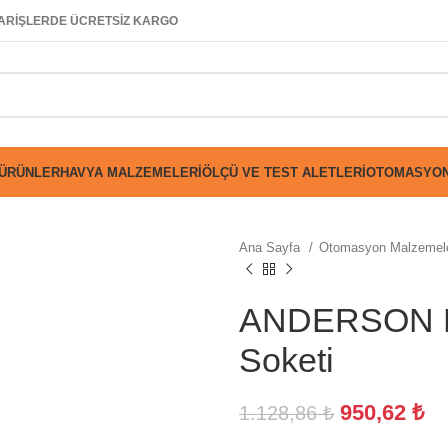
SİPARİŞLERDE ÜCRETSİZ KARGO
 ÜRÜNLER
HAVYA MALZEMELERI
ÖLÇÜ VE TEST ALETLERI
OTOMASYON
Ana Sayfa
Otomasyon Malzemel
ANDERSON 
Soketi
950,62
₺
1.128,86
₺