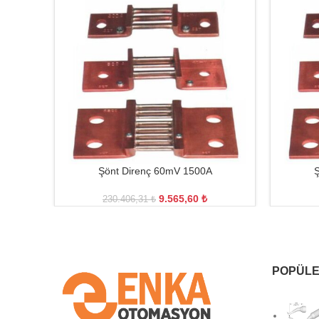
Şönt Direnç 60mV 1500A
Ş
9.565,60
₺
230.406,31
₺
POPÜLE