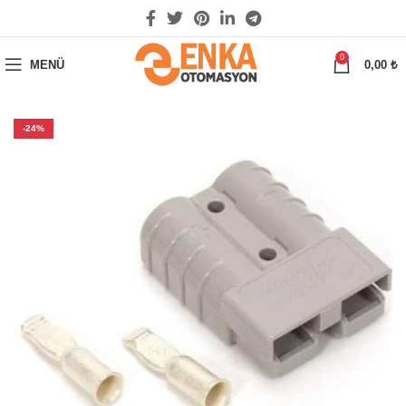
0
MENÜ
0,00
₺
-24%