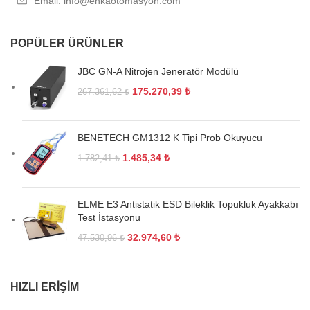
Email: info@enkaotomasyon.com
POPÜLER ÜRÜNLER
JBC GN-A Nitrojen Jeneratör Modülü
175.270,39
₺
267.361,62
₺
BENETECH GM1312 K Tipi Prob Okuyucu
1.485,34
₺
1.782,41
₺
ELME E3 Antistatik ESD Bileklik Topukluk Ayakkabı
Test İstasyonu
32.974,60
₺
47.530,96
₺
HIZLI ERIŞIM