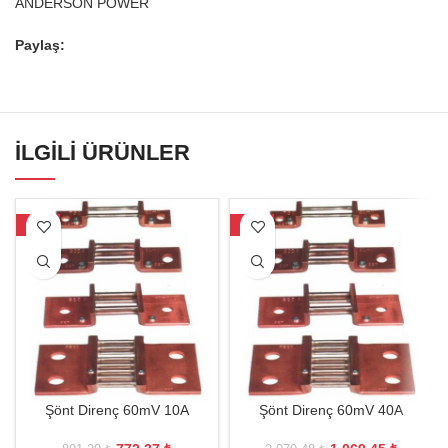
ANDERSON POWER
Paylaş:
İLGILI ÜRÜNLER
-13%
-49%
Şönt Direnç 60mV 10A
Şönt Direnç 60mV 40A