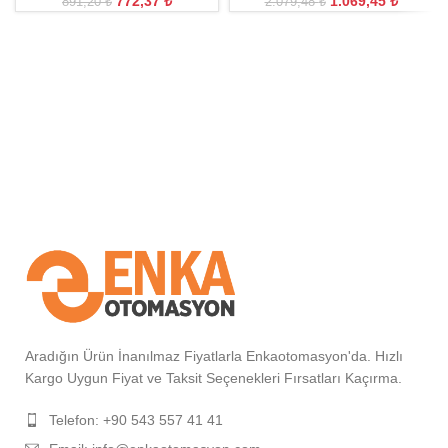
772,37
₺
1.069,45
₺
891,20
₺
2.079,48
₺
Aradığın Ürün İnanılmaz Fiyatlarla Enkaotomasyon'da. Hızlı
Kargo Uygun Fiyat ve Taksit Seçenekleri Fırsatları Kaçırma.
Telefon: +90 543 557 41 41