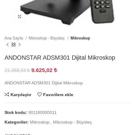
Büyütmek için tıklayın
Ana Sayfa
Mikroskop - Büyüteç
Mikroskop
ANDONSTAR ADSM301 Dijital Mikroskop
9.625,02
₺
21.388,93
₺
ANDONSTAR ADSM301 Dijital Mikroskop
Karşılaştır
Favorilere ekle
Stok kodu:
901180000011
Kategoriler:
Mikroskop
,
Mikroskop - Büyüteç