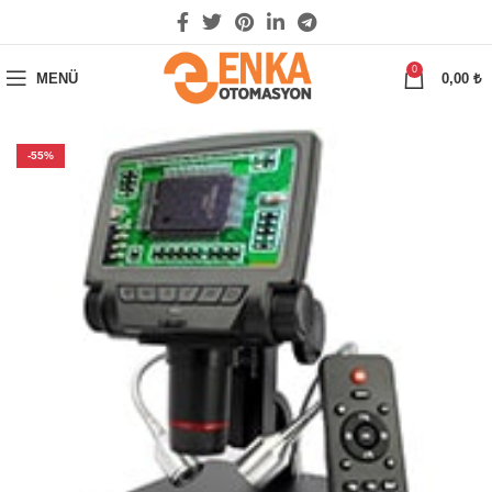
0
MENÜ
0,00
₺
-55%