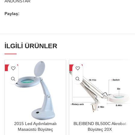
ANDONSTAR
Paylaş:
İLGILI ÜRÜNLER
-39%
-42%
2015 Led Aydınlatmalı
BLEIBEND BL500C Akrobat
Masaüstü Büyüteç
Büyüteç 20X