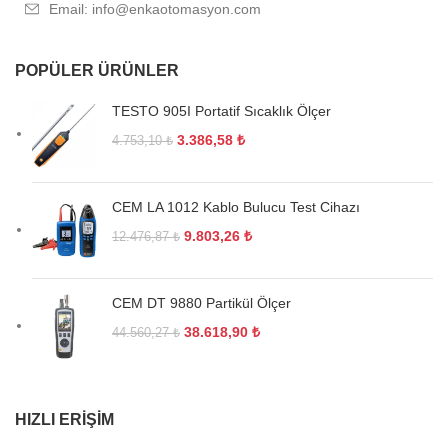
Email: info@enkaotomasyon.com
POPÜLER ÜRÜNLER
TESTO 905I Portatif Sıcaklık Ölçer
3.386,58
₺
4.753,10
₺
CEM LA 1012 Kablo Bulucu Test Cihazı
9.803,26
₺
12.476,87
₺
CEM DT 9880 Partikül Ölçer
38.618,90
₺
44.560,27
₺
HIZLI ERIŞIM