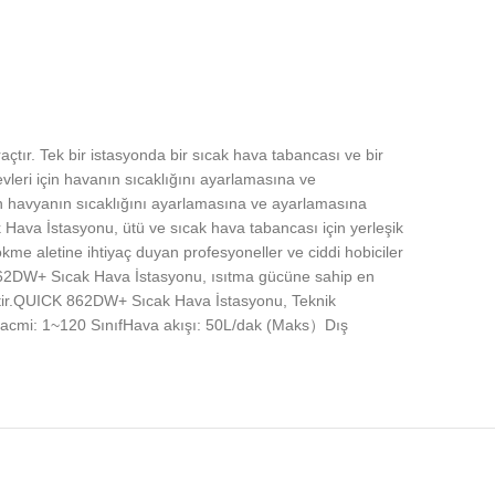
çtır. Tek bir istasyonda bir sıcak hava tabancası ve bir
evleri için havanın sıcaklığını ayarlamasına ve
nın havyanın sıcaklığını ayarlamasına ve ayarlamasına
k Hava İstasyonu, ütü ve sıcak hava tabancası için yerleşik
e aletine ihtiyaç duyan profesyoneller ve ciddi hobiciler
CK 862DW+ Sıcak Hava İstasyonu, ısıtma gücüne sahip en
hiptir.QUICK 862DW+ Sıcak Hava İstasyonu, Teknik
a Hacmi: 1~120 SınıfHava akışı: 50L/dak (Maks）Dış