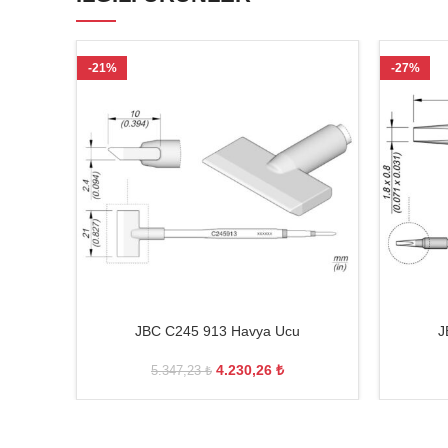
-21%
-27%
JBC C245 913 Havya Ucu
J
4.230,26
₺
5.347,23
₺