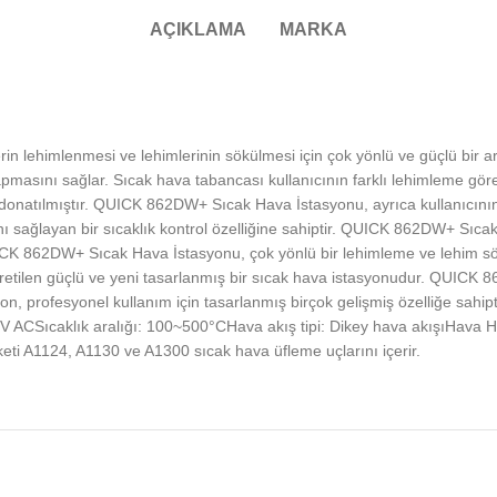
AÇIKLAMA
MARKA
 lehimlenmesi ve lehimlerinin sökülmesi için çok yönlü ve güçlü bir ara
 yapmasını sağlar. Sıcak hava tabancası kullanıcının farklı lehimleme gör
ile donatılmıştır. QUICK 862DW+ Sıcak Hava İstasyonu, ayrıca kullanıcı
nı sağlayan bir sıcaklık kontrol özelliğine sahiptir. QUICK 862DW+ Sıca
ICK 862DW+ Sıcak Hava İstasyonu, çok yönlü bir lehimleme ve lehim sökm
an üretilen güçlü ve yeni tasarlanmış bir sıcak hava istasyonudur. QUI
yon, profesyonel kullanım için tasarlanmış birçok gelişmiş özelliğe sa
20V ACSıcaklık aralığı: 100~500°CHava akış tipi: Dikey hava akışıHav
eti A1124, A1130 ve A1300 sıcak hava üfleme uçlarını içerir.