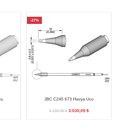
-27%
-27%
cu
JBC C245 673 Havya Ucu
JBC 
3.030,09
₺
4.158,96
₺