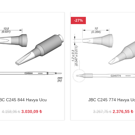
-27%
BC C245 844 Havya Ucu
JBC C245 774 Havya U
3.030,09
₺
2.376,55
₺
4.158,96
₺
3.267,75
₺