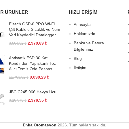
R ÜRÜNLER
HIZLI ERIŞIM
Elitech GSP-6 PRO Wi-Fi
Anasayfa
Çift Kablolu Sıcaklık ve Nem
Hakkımızda
Veri Kaydedici Datalogger
Banka ve Fatura
2.970,69
₺
3.564,82
₺
Bilgilerimiz
Antistatik ESD 30 Katlı
Blog
Kendinden Yapışkanlı Toz
İletişim
Alıcı Temiz Oda Paspas
9.090,29
₺
11.763,92
₺
JBC C245 966 Havya Ucu
2.376,55
₺
3.267,75
₺
Enka Otomasyon
2026. Tüm hakları saklıdır.