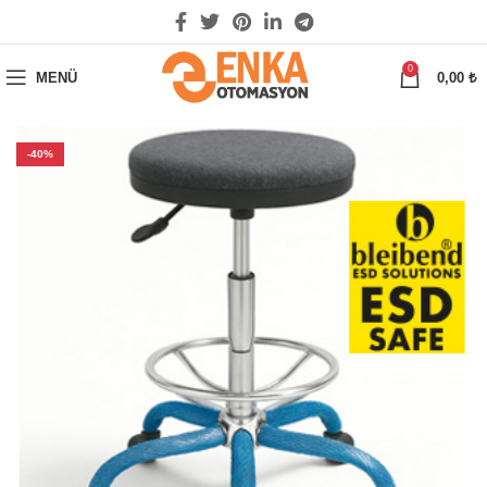
0
MENÜ
0,00
₺
-40%