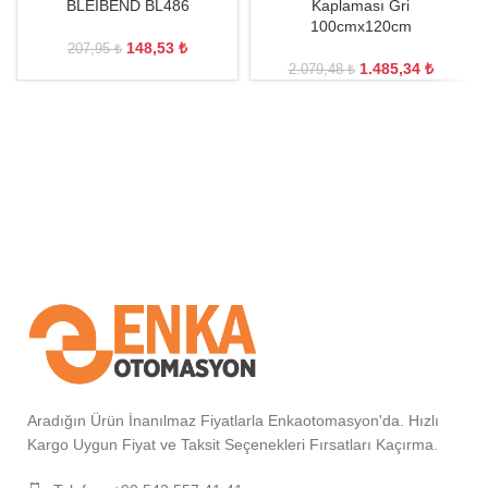
BLEIBEND BL486
Kaplaması Gri
100cmx120cm
148,53
₺
207,95
₺
1.485,34
₺
2.079,48
₺
Aradığın Ürün İnanılmaz Fiyatlarla Enkaotomasyon'da. Hızlı
Kargo Uygun Fiyat ve Taksit Seçenekleri Fırsatları Kaçırma.