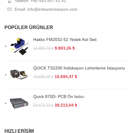
Telefon: +90 543 557 41 41
Email: info@enkaotomasyon.com
POPÜLER ÜRÜNLER
Hakko FM2032-52 Yedek Kol Seti
9.803,26
₺
11.882,73
₺
QUICK TS2200 İndüksiyon Lehimleme İstasyonu
10.694,47
₺
13.665,15
₺
Quick 870D- PCB Ön Isıtıcı
39.213,04
₺
53.472,33
₺
HIZLI ERIŞIM