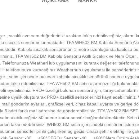
AÇIKLAMA
MARKA
 , sıcaklık ve nem değerlerinizi uzaktan takip edebileceğiniz, alarm k
lolu sıcaklık sensör bulunmaktadır. TFA WH502 BM Kablolu Sensörlü Akıll
mektedir. Kablolu sıcaklık sensörünün 1 metre uzunluğunda kablosu bulun
bilirsiniz. TFA WH502 BM Kablolu Sensörlü Akıllı Sıcaklık ve Nem Ölçer , 
r. Telefonunuza WeatherHub uygulamasını kurarak değerleri telefonun
Akıllı telefonunuza kuracağınız Weatherhub uygulaması ile sensörlerinizin a
 , setin içerisinde bulunan kablolu sıcaklık sensörünü sadece uygulama
n takip edebilirsiniz. TFA WH502-BM setin alarm özelliği bulunmaktad
lirleyebilirsiniz. PRO+ özelliği bulunan sensörü için, tarayıcıdan alarm 
sine üyelik oluşturarak PRO+ özellikli sensörlerinizi kayıt edebilirsiniz
, mail gönderim ayarları, grafiksel veri, cihaz kapalı uyarısı ve geriye d
da 5 adet farklı mail adresine de gönderebilirsiniz. TFA WH502 BM SET K
ak satın alabileceğiniz 50 adede kadar sensör bağlanılabilmektedir. Seti
ri takip edebilirsiniz. WH502-BM setin içerisindeki sensörleri istersen
de bulunan sensörler pil ile çalışırken ağ geçidi cihazı şehir elektriği il
ğıSıcaklık Sensör: -30 … +60°CPRO+ Sensör: -40 … +60°CNem Ölçüm Ar