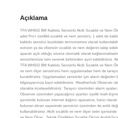
Açıklama
TFA WH502 BM Kablolu Sensörlü Akıllı Sıcaklık ve Nem Ölçer
adet Pro+ özellikli sıcaklık ve nem sensörü, 1 adet de kab
kablolu sensörü buzdolabı termometresi olarak kullanılabil
evinizin ya da ofisinizin sıcaklık ve nem değerini takip ede
aparatı açık olduğu sürece otomatik olarak bağlanmaktadı
sensörlerinize isim vererek birbirinden ayırt edebilirsiniz. 
TFA WH502 BM Kablolu Sensörlü Akıllı Sıcaklık ve Nem Ölçer
ve nem ölçer sensörünü hem uygulamadan hem de tarayıcıda
kurabilirsiniz. Uygulamadan sensörler için alarm değerleri be
bilgisayarınıza kayıt edebilirsiniz. Weatherhub Observer site
olarakta inceleyebilirsiniz. Tarayıcı üzerinden alarm ayaları
Observer üzerinden yapacağınız ayarları üyelik maili dışın
içerisinde bulunan internet dağıtıcı aparatına, harici olar
bulunan ekran sayesinde sensörün üzerinden de anlık değerle
kullanabilirsiniz. Akıllı sıcaklık ve nem ölçer setin içerisin
ve Nem Ölçer , Teknik Özellikleri:Sıcaklık Ölçüm Aralı