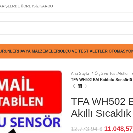
SİPARİŞLERDE ÜCRETSİZ KARGO
 ÜRÜNLER
HAVYA MALZEMELERI
ÖLÇÜ VE TEST ALETLERI
OTOMASYON
Ana Sayfa
Ölçü ve Test Aletleri
TFA WH502 BM Kablolu Sensörlü A
TFA WH502 B
Akıllı Sıcaklı
11.048,5
12.773,94
₺