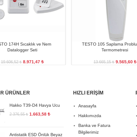
TO 174H Sıcaklık ve Nem
TESTO 105 Saplama Problu
Datalogger Seti
Termometresi
8.971,47
₺
9.565,60
₺
19.606,52
₺
13.665,15
₺
R ÜRÜNLER
HIZLI ERIŞIM
Hakko T39-D4 Havya Ucu
Anasayfa
1.663,58
₺
2.376,55
₺
Hakkımızda
Banka ve Fatura
Bilgilerimiz
Antistatik ESD Önlük Beyaz