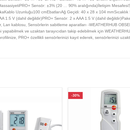
ssasiyetiPRO+ Sensör: ±3% (20 … 90% aralığında)İletişim MesafesiSı
akikaKablo Uzunluğu100 cmEbatlarıAğ Geçidi: 40 x 28 x 104 mmSıcaklı
.5 V (dahil değildir)PRO+ Sensör: 2 x AAA 1.5 V (dahil değildir)Paket 
ptör, Lan kablosu, Sensörlerin sabitleme aparatları -WEATHERHUB O
erini yapabilmek ve uzaktan tarayıcıdan takip edebilmek için WEATHE
ilinize, PRO+ özellikli sensörlerinizi kayıt ederek, sensörlerinizi uzak
-30%