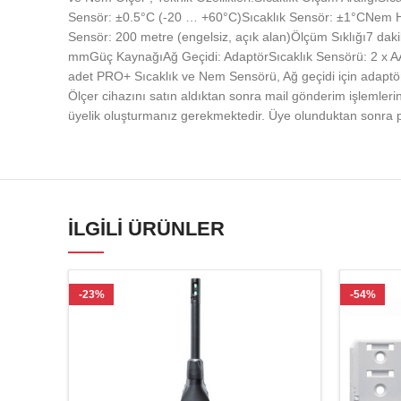
Sensör: ±0.5°C (-20 … +60°C)Sıcaklık Sensör: ±1°CNem Ha
Sensör: 200 metre (engelsiz, açık alan)Ölçüm Sıklığı7 d
mmGüç KaynağıAğ Geçidi: AdaptörSıcaklık Sensörü: 2 x AAA 1
adet PRO+ Sıcaklık ve Nem Sensörü, Ağ geçidi için ada
Ölçer cihazını satın aldıktan sonra mail gönderim işleml
üyelik oluşturmanız gerekmektedir. Üye olunduktan sonra prof
İLGILI ÜRÜNLER
-23%
-54%