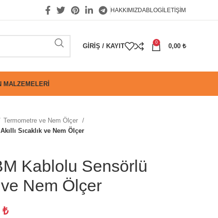
HAKKIMIZDA
BLOG
İLETIŞIM
0
GIRIŞ / KAYIT
0,00
₺
 MALZEMELERI
Termometre ve Nem Ölçer
kıllı Sıcaklık ve Nem Ölçer
M Kablolu Sensörlü
k ve Nem Ölçer
7
₺