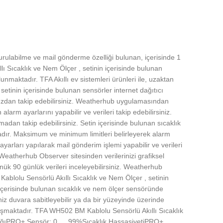
urulabilme ve mail gönderme özelliği bulunan, içerisinde 1
ı Sıcaklık ve Nem Ölçer , setinin içerisinde bulunan
maktadır. TFA Akıllı ev sistemleri ürünleri ile, uzaktan
setinin içerisinde bulunan sensörler internet dağıtıcı
uzdan takip edebilirsiniz. Weatherhub uygulamasından
larm ayarlarını yapabilir ve verileri takip edebilirsiniz.
dan takip edebilirsiniz. Setin içerisinde bulunan sıcaklık
ır. Maksimum ve minimum limitleri belirleyerek alarm
ayarları yapılarak mail gönderim işlemi yapabilir ve verileri
. Weatherhub Observer sitesinden verilerinizi grafiksel
önük 90 günlük verileri inceleyebilirsiniz. Weatherhub
ablolu Sensörlü Akıllı Sıcaklık ve Nem Ölçer , setinin
n içerisinde bulunan sıcaklık ve nem ölçer sensöründe
iz duvara sabitleyebilir ya da bir yüzeyinde üzerinde
e çalışmaktadır. TFA WH502 BM Kablolu Sensörlü Akıllı Sıcaklık
alığıPRO+ Sensör: 0 … 99%Sıcaklık HassasiyetiPRO+