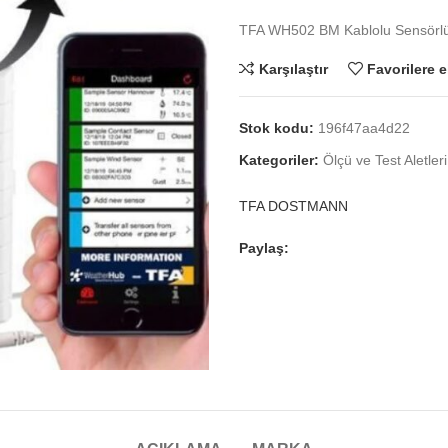
TFA WH502 BM Kablolu Sensörlü A
Karşılaştır
Favorilere e
Stok kodu:
196f47aa4d22
Kategoriler:
Ölçü ve Test Aletleri
TFA DOSTMANN
Paylaş: