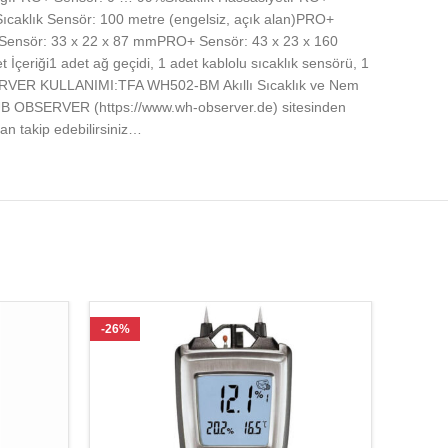
caklık Sensör: 100 metre (engelsiz, açık alan)PRO+
k Sensör: 33 x 22 x 87 mmPRO+ Sensör: 43 x 23 x 160
İçeriği1 adet ağ geçidi, 1 adet kablolu sıcaklık sensörü, 1
BSERVER KULLANIMI:TFA WH502-BM Akıllı Sıcaklık ve Nem
RHUB OBSERVER (https://www.wh-observer.de) sitesinden
tan takip edebilirsiniz…
-26%
-26%