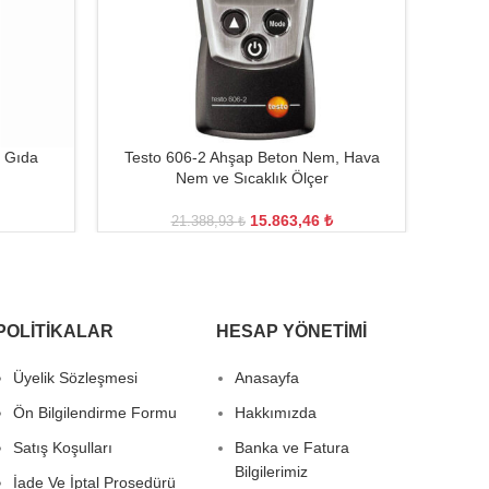
 Gıda
Testo 606-2 Ahşap Beton Nem, Hava
TEST
Nem ve Sıcaklık Ölçer
15.863,46
₺
21.388,93
₺
POLITIKALAR
HESAP YÖNETIMI
Üyelik Sözleşmesi
Anasayfa
Ön Bilgilendirme Formu
Hakkımızda
Satış Koşulları
Banka ve Fatura
Bilgilerimiz
İade Ve İptal Prosedürü