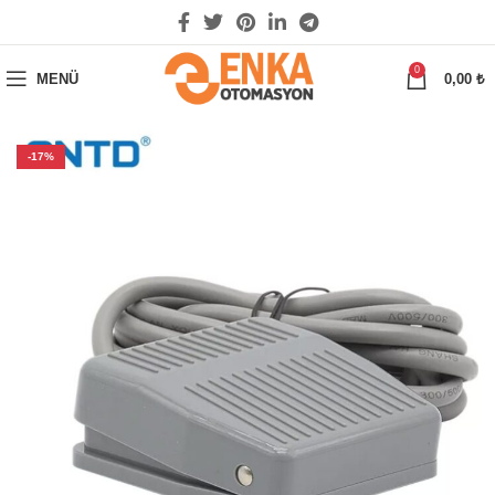
0
MENÜ
0,00
₺
-17%