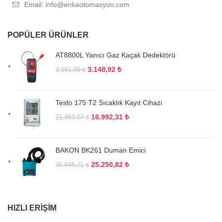
Email: info@enkaotomasyon.com
POPÜLER ÜRÜNLER
AT8800L Yanıcı Gaz Kaçak Dedektörü
3.148,92
₺
3.861,89
₺
Testo 175 T2 Sıcaklık Kayıt Cihazı
16.992,31
₺
21.983,07
₺
BAKON BK261 Duman Emici
25.250,82
₺
35.648,21
₺
HIZLI ERIŞIM