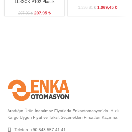
LL8XCK-P102 Plastik
1.069,45
₺
1.336,81
₺
207,95
₺
297,06
₺
Aradığın Ürün İnanılmaz Fiyatlarla Enkaotomasyon'da. Hızlı
Kargo Uygun Fiyat ve Taksit Seçenekleri Fırsatları Kaçırma.
Telefon: +90 543 557 41 41