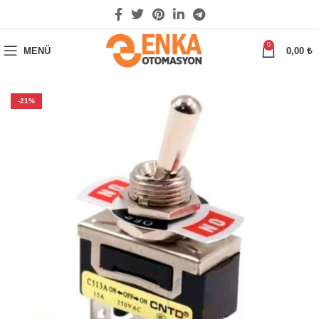
0
MENÜ
0,00
₺
-21%