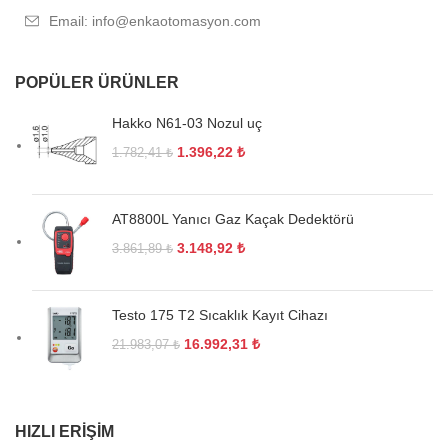
Email: info@enkaotomasyon.com
POPÜLER ÜRÜNLER
Hakko N61-03 Nozul uç
1.396,22
₺
1.782,41
₺
AT8800L Yanıcı Gaz Kaçak Dedektörü
3.148,92
₺
3.861,89
₺
Testo 175 T2 Sıcaklık Kayıt Cihazı
16.992,31
₺
21.983,07
₺
HIZLI ERIŞIM