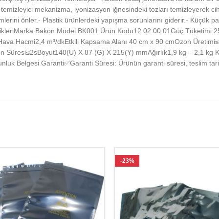
l temizleyici mekanizma, iyonizasyon iğnesindeki tozları temizleyerek c
mlerini önler.- Plastik ürünlerdeki yapışma sorunlarını giderir.- Küçük p
zellikleriMarka Bakon Model BK001 Ürün Kodu12.02.00.01Güç Tüketimi 
Hava Hacmi2,4 m³/dkEtkili Kapsama Alanı 40 cm x 90 cmOzon Üretimi
 Süresi≤2sBoyut140(U) X 87 (G) X 215(Y) mmAğırlık1,9 kg – 2,1 kg Kut
luk Belgesi Garanti✅Garanti Süresi: Ürünün garanti süresi, teslim tari
-23%