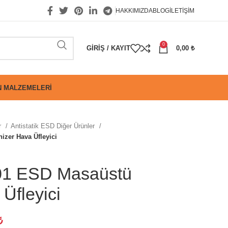
HAKKIMIZDA
BLOG
İLETIŞIM
0
GIRIŞ / KAYIT
0,00
₺
 MALZEMELERI
r
Antistatik ESD Diğer Ürünler
zer Hava Üfleyici
1 ESD Masaüstü
Üfleyici
₺