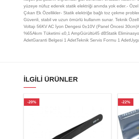
yüzeye nüfuz ederek statik elektriği anında yok eder.- Öze
Çıkan Ek Özellikler- Statik elektriğe bağlı toz çekme proble
Güvenli, stabil ve uzun ömürlü kullanım sunar. Teknik Ö
Voltajı 56KV AC İyon Dengesi 0±10V (Panel Öncesi 30cm)
%65Akım Tüketimi ≤0,1 AmpGürültü45 dBStatik Eliminasyon
AdetGaranti Belgesi 1 AdetTeknik Servis Formu 1 AdetUygun
İLGILI ÜRÜNLER
-20%
-22%