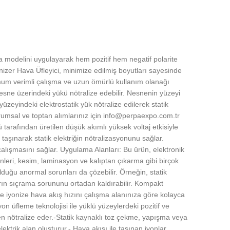
odelini uygulayarak hem pozitif hem negatif polarite
nizer Hava Üfleyici, minimize edilmiş boyutları sayesinde
simum verimli çalışma ve uzun ömürlü kullanım olanağı
esne üzerindeki yükü nötralize edebilir. Nesnenin yüzeyi
üzeyindeki elektrostatik yük nötralize edilerek statik
Kurumsal ve toptan alımlarınız için info@perpaexpo.com.tr
ü tarafından üretilen düşük akımlı yüksek voltaj etkisiyle
e taşınarak statik elektriğin nötralizasyonunu sağlar.
çalışmasını sağlar. Uygulama Alanları: Bu ürün, elektronik
ünleri, kesim, laminasyon ve kalıptan çıkarma gibi birçok
olduğu anormal sorunları da çözebilir. Örneğin, statik
arın sıçrama sorununu ortadan kaldırabilir. Kompakt
e iyonize hava akış hızını çalışma alanınıza göre kolayca
yon üfleme teknolojisi ile yüklü yüzeylerdeki pozitif ve
mamen nötralize eder.-Statik kaynaklı toz çekme, yapışma veya
lektrik alan oluşturur.- Hava akışı ile taşınan iyonlar