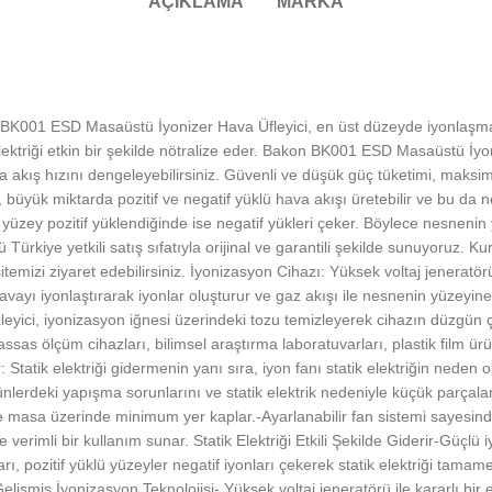
AÇIKLAMA
MARKA
K001 ESD Masaüstü İyonizer Hava Üfleyici, en üst düzeyde iyonlaşma m
elektriği etkin bir şekilde nötralize eder. Bakon BK001 ESD Masaüstü İyo
hava akış hızını dengeleyebilirsiniz. Güvenli ve düşük güç tüketimi, mak
üyük miktarda pozitif ve negatif yüklü hava akışı üretebilir ve bu da n
 yüzey pozitif yüklendiğinde ise negatif yükleri çeker. Böylece nesnenin y
ürkiye yetkili satış sıfatıyla orijinal ve garantili şekilde sunuyoruz. 
sitemizi ziyaret edebilirsiniz. İyonizasyon Cihazı: Yüksek voltaj jeneratör
, havayı iyonlaştırarak iyonlar oluşturur ve gaz akışı ile nesnenin yüzeyin
zleyici, iyonizasyon iğnesi üzerindeki tozu temizleyerek cihazın düzgün 
sas ölçüm cihazları, bilimsel araştırma laboratuvarları, plastik film ür
: Statik elektriği gidermenin yanı sıra, iyon fanı statik elektriğin neden 
ünlerdeki yapışma sorunlarını ve statik elektrik nedeniyle küçük parçal
e masa üzerinde minimum yer kaplar.-Ayarlanabilir fan sistemi sayesind
verimli bir kullanım sunar. Statik Elektriği Etkili Şekilde Giderir-Güçlü i
ları, pozitif yüklü yüzeyler negatif iyonları çekerek statik elektriği ta
lişmiş İyonizasyon Teknolojisi- Yüksek voltaj jeneratörü ile kararlı bir e