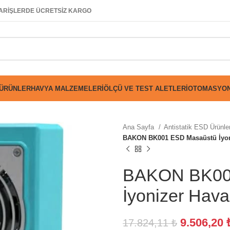
SİPARİŞLERDE ÜCRETSİZ KARGO
 ÜRÜNLER
HAVYA MALZEMELERI
ÖLÇÜ VE TEST ALETLERI
OTOMASYON
Ana Sayfa
Antistatik ESD Ürünle
BAKON BK001 ESD Masaüstü İyoni
BAKON BK00
İyonizer Hava 
9.506,20
17.824,11
₺