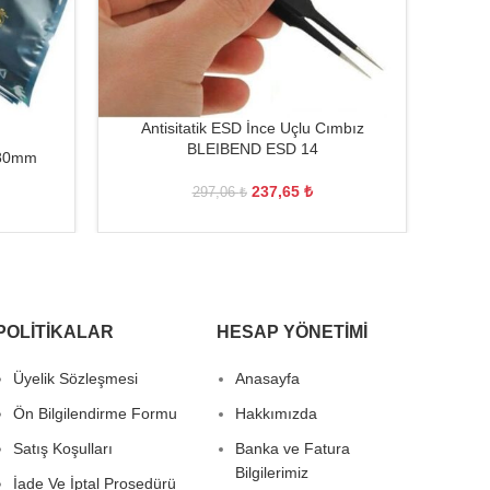
Antisitatik ESD İnce Uçlu Cımbız
BLEIBEND ESD 14
680mm
Antist
237,65
₺
297,06
₺
POLITIKALAR
HESAP YÖNETIMI
Üyelik Sözleşmesi
Anasayfa
Ön Bilgilendirme Formu
Hakkımızda
Satış Koşulları
Banka ve Fatura
Bilgilerimiz
İade Ve İptal Prosedürü