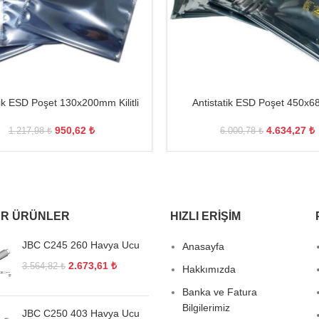
tik ESD Poşet 130x200mm Kilitli
Antistatik ESD Poşet 450x
950,62
₺
4.634,27
₺
1.217,98
₺
6.000,78
₺
R ÜRÜNLER
HIZLI ERIŞIM
JBC C245 260 Havya Ucu
Anasayfa
2.673,61
₺
3.564,82
₺
Hakkımızda
Banka ve Fatura
Bilgilerimiz
JBC C250 403 Havya Ucu