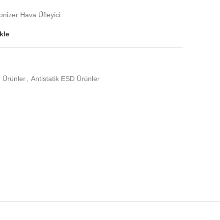
izer Hava Üfleyici
kle
r Ürünler
,
Antistatik ESD Ürünler