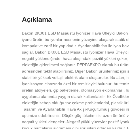
Açıklama
Bakon BK001 ESD Masaüstü İyonizer Hava Üfleyici Bakon B
iyonu üretir; bu iyonlar nesnenin yüzeyine ulaşarak statik 
kompakt ve zarif bir yapıdadır. Ayarlanabilir fan ile iyon 
sağlar. Bakon BK001 ESD Masaüstü İyonizer Hava Üfleyici, b
negatif yüklendiğinde, hava akışındaki pozitif yükleri çeker;
elektriğin giderilmesi sağlanır. PERPAEXPO olarak bu ürünü T
adresinden teklif alabilirsiniz. Diğer Bakon ürünlerimiz için 
stabil bir yüksek voltajlı elektrik alanı oluşturulur. Bu alan
İyonizasyon cihazında özel bir temizleyici bulunur; bu temi
üretim atölyeleri, çip paketleme, otomasyon ekipmanları, has
uygulama alanında yaygın olarak kullanılabilir. Ek Özellikler
elektriğin sebep olduğu toz çekme problemlerini, plastik ür
Tasarım ve Ayarlanabilir Hava Akışı-Küçültülmüş gövdesi il
optimize edebilirsiniz. Düşük güç tüketimi ile uzun ömürlü ve 
negatif yükleri dengeler.-Negatif yüklü yüzeyler pozitif iyon
küçük parçaların sıçraması gibi sorunları ortadan kaldırır. Ge