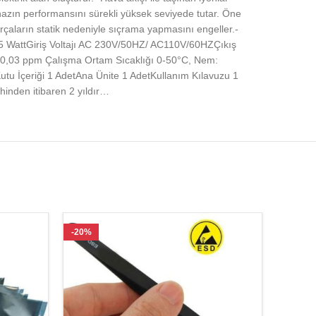
ihazın performansını sürekli yüksek seviyede tutar. Öne
arçaların statik nedeniyle sıçrama yapmasını engeller.-
25 WattGiriş Voltajı AC 230V/50HZ/ AC110V/60HZÇıkış
≤0,03 ppm Çalışma Ortam Sıcaklığı 0-50°C, Nem:
u İçeriği 1 AdetAna Ünite 1 AdetKullanım Kılavuzu 1
hinden itibaren 2 yıldır…
-20%
-25%