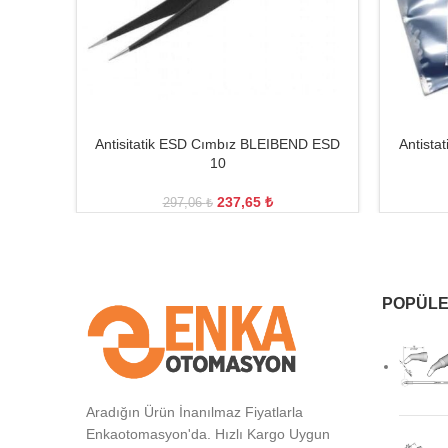
Antisitatik ESD Cımbız BLEIBEND ESD
Antista
10
237,65
₺
297,06
₺
POPÜLE
Aradığın Ürün İnanılmaz Fiyatlarla
Enkaotomasyon'da. Hızlı Kargo Uygun