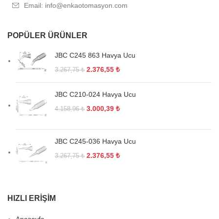
Email: info@enkaotomasyon.com
POPÜLER ÜRÜNLER
JBC C245 863 Havya Ucu
2.376,55
₺
3.267,75
₺
JBC C210-024 Havya Ucu
3.000,39
₺
4.158,96
₺
JBC C245-036 Havya Ucu
2.376,55
₺
3.267,75
₺
HIZLI ERIŞIM
Anasayfa