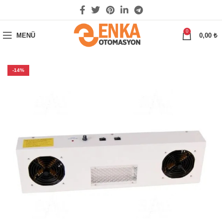
0
MENÜ
0,00
₺
-14%