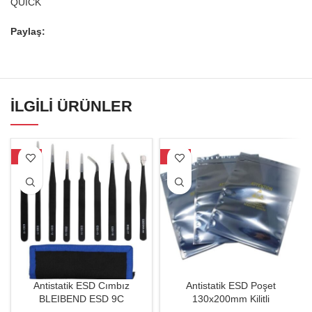
QUICK
Paylaş:
İLGILI ÜRÜNLER
-25%
-22%
Antistatik ESD Cımbız
Antistatik ESD Poşet
BLEIBEND ESD 9C
130x200mm Kilitli