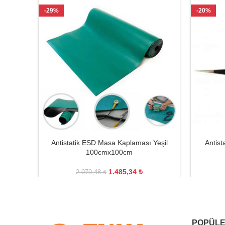
-29%
-20%
Antistatik ESD Masa Kaplaması Yeşil
Antis
100cmx100cm
1.485,34
₺
2.079,48
₺
POPÜLE