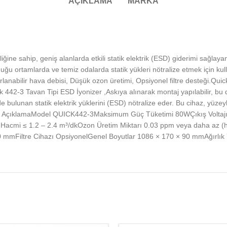
AÇIKLAMA
MARKA
iğine sahip, geniş alanlarda etkili statik elektrik (ESD) giderimi sağlaya
ğu ortamlarda ve temiz odalarda statik yükleri nötralize etmek için kulla
rlanabilir hava debisi, Düşük ozon üretimi, Opsiyonel filtre desteği.Qui
ick 442-3 Tavan Tipi ESD İyonizer ,Askıya alınarak montaj yapılabilir, bu 
bulunan statik elektrik yüklerini (ESD) nötralize eder. Bu cihaz, yüzeyl
Özellik AçıklamaModel QUICK442-3Maksimum Güç Tüketimi 80WÇıkış Voltaj
a Hacmi ≤ 1.2 – 2.4 m³/dkOzon Üretim Miktarı 0.03 ppm veya daha az (
0 mmFiltre Cihazı OpsiyonelGenel Boyutlar 1086 × 170 × 90 mmAğırlık 