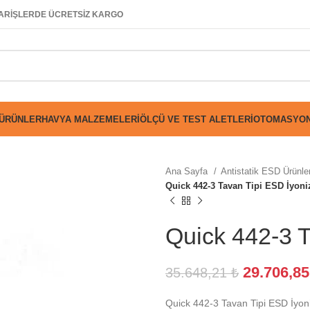
SİPARİŞLERDE ÜCRETSİZ KARGO
 ÜRÜNLER
HAVYA MALZEMELERI
ÖLÇÜ VE TEST ALETLERI
OTOMASYON
Ana Sayfa
Antistatik ESD Ürünle
Quick 442-3 Tavan Tipi ESD İyoni
Quick 442-3 T
29.706,8
35.648,21
₺
Quick 442-3 Tavan Tipi ESD İyon