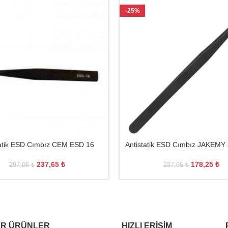
-25%
tatik ESD Cımbız CEM ESD 16
Antistatik ESD Cımbız JAKEMY
237,65
₺
178,25
₺
297,06
₺
237,65
₺
R ÜRÜNLER
HIZLI ERIŞIM