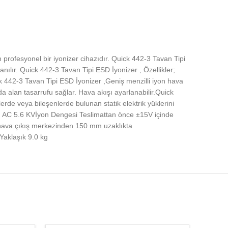
n profesyonel bir iyonizer cihazıdır. Quick 442-3 Tavan Tipi
nılır. Quick 442-3 Tavan Tipi ESD İyonizer , Özellikler;
ck 442-3 Tavan Tipi ESD İyonizer ,Geniş menzilli iyon hava
da alan tasarrufu sağlar. Hava akışı ayarlanabilir.Quick
erde veya bileşenlerde bulunan statik elektrik yüklerini
ı AC 5.6 KVİyon Dengesi Teslimattan önce ±15V içinde
hava çıkış merkezinden 150 mm uzaklıkta
Yaklaşık 9.0 kg