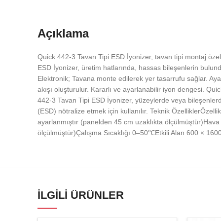
Açıklama
Quick 442-3 Tavan Tipi ESD İyonizer, tavan tipi montaj özell
ESD İyonizer, üretim hatlarında, hassas bileşenlerin bulundu
Elektronik; Tavana monte edilerek yer tasarrufu sağlar. Aya
akışı oluşturulur. Kararlı ve ayarlanabilir iyon dengesi. Qu
442-3 Tavan Tipi ESD İyonizer, yüzeylerde veya bileşenlerde 
(ESD) nötralize etmek için kullanılır. Teknik Özellikler
ayarlanmıştır (panelden 45 cm uzaklıkta ölçülmüştür)Hav
ölçülmüştür)Çalışma Sıcaklığı 0–50℃Etkili Alan 600 × 160
İLGILI ÜRÜNLER