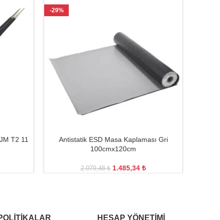
-29%
-22%
 JM T2 11
Antistatik ESD Masa Kaplaması Gri
Antis
100cmx120cm
1.485,34
₺
2.079,48
₺
POLITIKALAR
HESAP YÖNETIMI