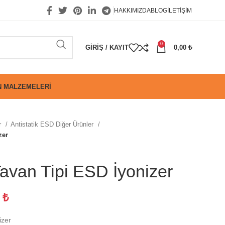
HAKKIMIZDA
BLOG
İLETIŞIM
0
GIRIŞ / KAYIT
0,00
₺
 MALZEMELERI
r
Antistatik ESD Diğer Ürünler
zer
avan Tipi ESD İyonizer
5
₺
izer