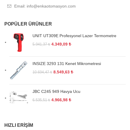
Email: info@enkaotomasyon.com
POPÜLER ÜRÜNLER
UNIT UT309E Profesyonel Lazer Termometre
4.349,09
₺
5.941,37
₺
INSIZE 3293 131 Kenet Mikrometresi
8.549,63
₺
10.694,47
₺
JBC C245 949 Havya Ucu
4.966,98
₺
6.535,51
₺
HIZLI ERIŞIM