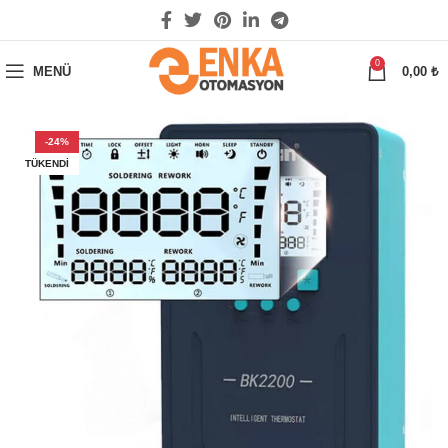
0
MENÜ
0,00
₺
-24%
TÜKENDI