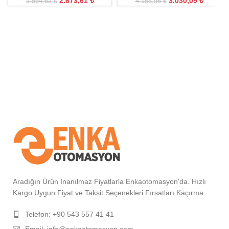
2.673,61
₺
3.030,09
₺
3.564,82
₺
4.158,96
₺
Aradığın Ürün İnanılmaz Fiyatlarla Enkaotomasyon'da. Hızlı
Kargo Uygun Fiyat ve Taksit Seçenekleri Fırsatları Kaçırma.
Telefon: +90 543 557 41 41
Email: info@enkaotomasyon.com