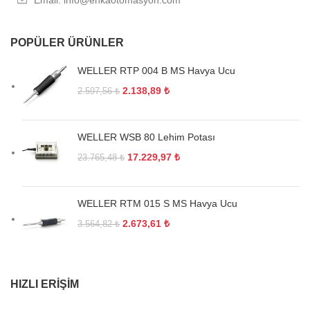
POPÜLER ÜRÜNLER
WELLER RTP 004 B MS Havya Ucu
2.138,89
₺
2.597,56
₺
WELLER WSB 80 Lehim Potası
17.229,97
₺
23.765,48
₺
WELLER RTM 015 S MS Havya Ucu
2.673,61
₺
3.564,82
₺
HIZLI ERIŞIM