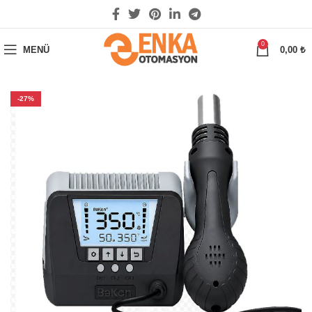
0
MENÜ
0,00
₺
-27%