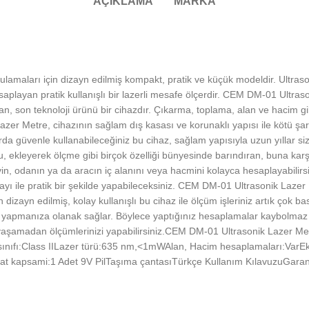
AÇIKLAMA
MARKA
maları için dizayn edilmiş kompakt, pratik ve küçük modeldir. Ultrasoni
ayan pratik kullanışlı bir lazerli mesafe ölçerdir. CEM DM-01 Ultrason
 son teknoloji ürünü bir cihazdır. Çıkarma, toplama, alan ve hacim gibi i
er Metre, cihazının sağlam dış kasası ve korunaklı yapısı ile kötü şart
nlarda güvenle kullanabileceğiniz bu cihaz, sağlam yapısıyla uzun yıllar
 ekleyerek ölçme gibi birçok özelliği bünyesinde barındıran, buna karşı
ir evin, odanın ya da aracın iç alanını veya hacmini kolayca hesaplayabili
yı ile pratik bir şekilde yapabileceksiniz. CEM DM-01 Ultrasonik Lazer 
n dizayn edilmiş, kolay kullanışlı bu cihaz ile ölçüm işleriniz artık çok b
r yapmanıza olanak sağlar. Böylece yaptığınız hesaplamalar kaybolmaz 
 yaşamadan ölçümlerinizi yapabilirsiniz.CEM DM-01 Ultrasonik Lazer Me
sınıfı:Class IILazer türü:635 nm,˂1mWAlan, Hacim hesaplamaları:Var
limat kapsami:1 Adet 9V PilTaşıma çantasıTürkçe Kullanım KılavuzuGaran