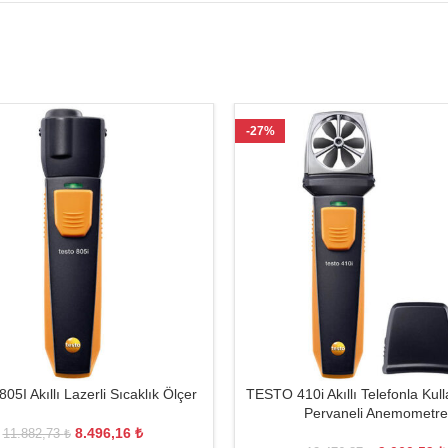
-27%
5I Akıllı Lazerli Sıcaklık Ölçer
TESTO 410i Akıllı Telefonla Kull
Pervaneli Anemometre
8.496,16
₺
11.882,73
₺