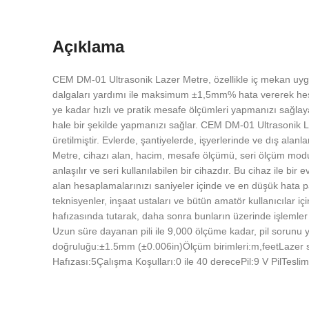
Açıklama
CEM DM-01 Ultrasonik Lazer Metre, özellikle iç mekan uygula
dalgaları yardımı ile maksimum ±1,5mm% hata vererek hesapl
ye kadar hızlı ve pratik mesafe ölçümleri yapmanızı sağlayan,
hale bir şekilde yapmanızı sağlar. CEM DM-01 Ultrasonik Laz
üretilmiştir. Evlerde, şantiyelerde, işyerlerinde ve dış ala
Metre, cihazı alan, hacim, mesafe ölçümü, seri ölçüm modu,
anlaşılır ve seri kullanılabilen bir cihazdır. Bu cihaz ile b
alan hesaplamalarınızı saniyeler içinde ve en düşük hata pa
teknisyenler, inşaat ustaları ve bütün amatör kullanıcılar içi
hafızasında tutarak, daha sonra bunların üzerinde işlemle
Uzun süre dayanan pili ile 9,000 ölçüme kadar, pil sorunu
doğruluğu:±1.5mm (±0.006in)Ölçüm birimleri:m,feetLazer 
Hafızası:5Çalışma Koşulları:0 ile 40 derecePil:9 V PilTes