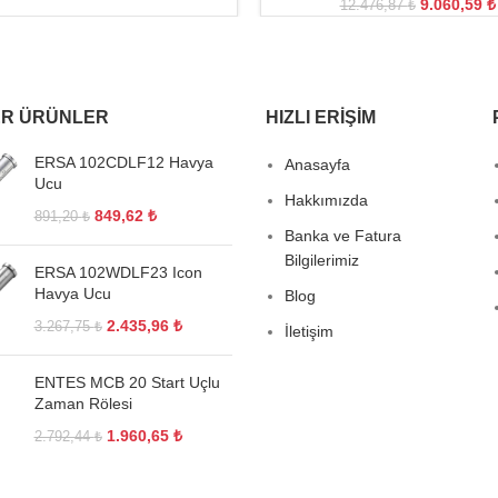
9.060,59
₺
12.476,87
₺
R ÜRÜNLER
HIZLI ERIŞIM
ERSA 102CDLF12 Havya
Anasayfa
Ucu
Hakkımızda
849,62
₺
891,20
₺
Banka ve Fatura
Bilgilerimiz
ERSA 102WDLF23 Icon
Havya Ucu
Blog
2.435,96
₺
3.267,75
₺
İletişim
ENTES MCB 20 Start Uçlu
Zaman Rölesi
1.960,65
₺
2.792,44
₺