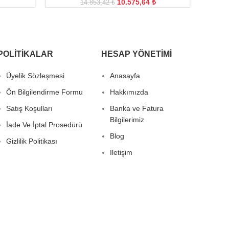
10.575,64
₺
14.853,42
₺
POLITIKALAR
HESAP YÖNETIMI
Üyelik Sözleşmesi
Anasayfa
Ön Bilgilendirme Formu
Hakkımızda
Satış Koşulları
Banka ve Fatura
Bilgilerimiz
İade Ve İptal Prosedürü
Blog
Gizlilik Politikası
İletişim