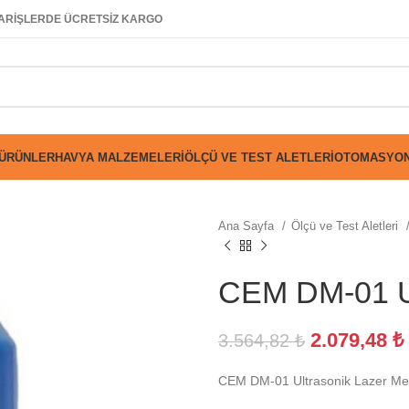
SİPARİŞLERDE ÜCRETSİZ KARGO
 ÜRÜNLER
HAVYA MALZEMELERI
ÖLÇÜ VE TEST ALETLERI
OTOMASYON
Ana Sayfa
Ölçü ve Test Aletleri
CEM DM-01 Ul
2.079,48
₺
3.564,82
₺
CEM DM-01 Ultrasonik Lazer Me