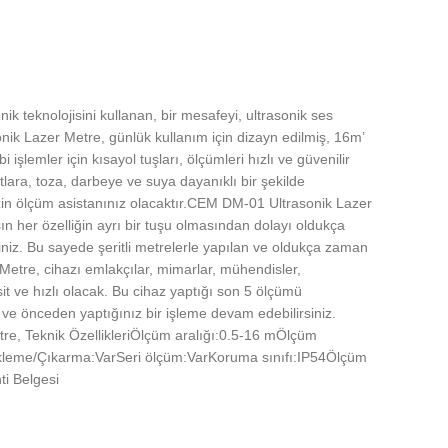
k teknolojisini kullanan, bir mesafeyi, ultrasonik ses
ik Lazer Metre, günlük kullanım için dizayn edilmiş, 16m’
şlemler için kısayol tuşları, ölçümleri hızlı ve güvenilir
lara, toza, darbeye ve suya dayanıklı bir şekilde
 sizin ölçüm asistanınız olacaktır.CEM DM-01 Ultrasonik Lazer
n her özelliğin ayrı bir tuşu olmasından dolayı oldukça
rsiniz. Bu sayede şeritli metrelerle yapılan ve oldukça zaman
Metre, cihazı emlakçılar, mimarlar, mühendisler,
asit ve hızlı olacak. Bu cihaz yaptığı son 5 ölçümü
ve önceden yaptığınız bir işleme devam edebilirsiniz.
tre, Teknik ÖzellikleriÖlçüm aralığı:0.5-16 mÖlçüm
Ekleme/Çıkarma:VarSeri ölçüm:VarKoruma sınıfı:IP54Ölçüm
ti Belgesi