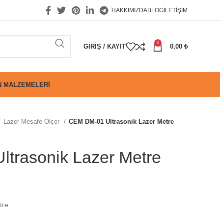
HAKKIMIZDA
BLOG
İLETIŞIM
0
GIRIŞ / KAYIT
0,00
₺
 MALZEMELERI
Lazer Mesafe Ölçer
CEM DM-01 Ultrasonik Lazer Metre
trasonik Lazer Metre
tre