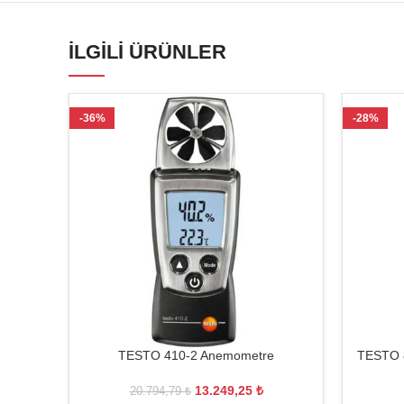
İLGILI ÜRÜNLER
-36%
-28%
TESTO 410-2 Anemometre
TESTO 80
13.249,25
₺
20.794,79
₺