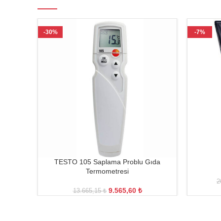
-30%
-7%
TESTO 105 Saplama Problu Gıda
Termometresi
2
9.565,60
₺
13.665,15
₺