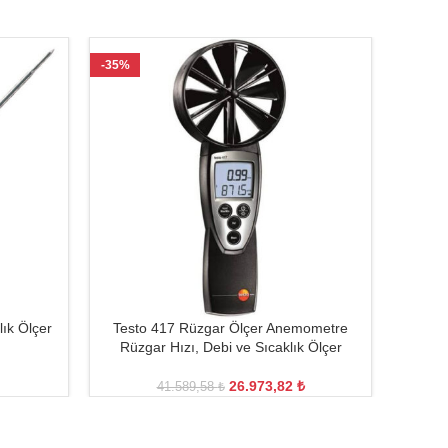
-35%
-22%
ık Ölçer
Testo 417 Rüzgar Ölçer Anemometre
TEST
Rüzgar Hızı, Debi ve Sıcaklık Ölçer
26.973,82
₺
41.589,58
₺