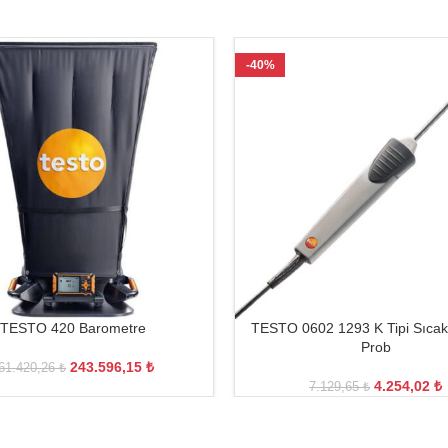
-40%
TESTO 420 Barometre
TESTO 0602 1293 K Tipi Sıcakl
Prob
243.596,15
₺
61.420,26
₺
4.254,02
₺
7.129,65
₺