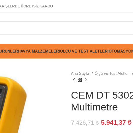
SİPARİŞLERDE ÜCRETSİZ KARGO
 ÜRÜNLER
HAVYA MALZEMELERI
ÖLÇÜ VE TEST ALETLERI
OTOMASYON
Ana Sayfa
Ölçü ve Test Aletleri
CEM DT 5302 
Multimetre
5.941,37
₺
7.426,71
₺