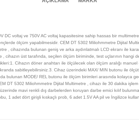
AÇIKLAMA
MARKA
V DC voltaj ve 750V AC voltaj kapasitesine sahip hassas bir multimetre
rençlerde ölçüm yapabilmesidir. CEM DT 5302 Miliohmmetre Dijital Multi
re , cihazında bulunan geniş ve arka aydınlatmalı LCD ekranı ile karanl
, cihazın üst tarafında, seçilen ölçüm biriminde, test uçlarının hangi d
leri:1. Cihazın döner anahtarı ile ölçülecek olan ölçüm aralığı manuel o
kranda sabitleyebilirsiniz.3. Cihaz üzerindeki MAX/ MIN butonu ile ölç
 bulunan MODE/ REL butonu ile ölçüm birimleri arasında kolayca geçiş ya
DT 5302 Miliohmmetre Dijital Multimetre , cihazı ile 30 dakika işlem 
n üzerinde mavi renkli dış darbelerden koruyan darbe emici kılıf bulu
robu, 1 adet dört girişli kıskaçlı prob, 6 adet 1.5V AA pil ve İngilizce ku