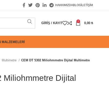
HAKKIMIZDA
BLOG
İLETIŞIM
0
GIRIŞ / KAYIT
0,00
₺
 MALZEMELERI
Multimetre
CEM DT 5302 Miliohmmetre Dijital Multimetre
Miliohmmetre Dijital