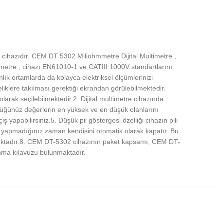
 cihazıdır. CEM DT 5302 Miliohmmetre Dijital Multimetre ,
metre , cihazı EN61010-1 ve CATIII 1000V standartlarını
ık ortamlarda da kolayca elektriksel ölçümlerinizi
eliklere takılması gerektiği ekrandan görülebilmektedir.
larak seçilebilmektedir.2. Dijital multimetre cihazında
ütüğünüz değerlerin en yüksek ve en düşük olanlarını
pabilirsiniz.5. Düşük pil göstergesi özelliği cihazın pili
yapmadığınız zaman kendisini otomatik olarak kapatır. Bu
nmaktadır.8. CEM DT-5302 cihazının paket kapsamı; CEM DT-
llanma kılavuzu bulunmaktadır.