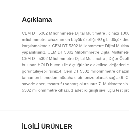
Açıklama
CEM DT 5302 Miliohmmetre Dijital Multimetre , cihazı 1000
miliohmmetre cihazının en büyük özelliği 4Ω gibi düşük di
karşılamaktadır. CEM DT 5302 Miliohmmetre Dijital Multimet
yapabilirsiniz. CEM DT 5302 Miliohmmetre Dijital Multimetre 
CEM DT 5302 Miliohmmetre Dijital Multimetre , Diğer Özellik
bulunan HOLD butonu ile ölçtüğünüz elektriksel değerleri e
görüntüleyebilirsiniz.4. Cem DT 5302 miliohmmetre cihazında
tamamen bitmeden müdahale etmenize olanak sağlar.6. CEM 
sayede enerji tasarrufu yapmış olursunuz.7. Multimetreni
5302 miliohmmetre cihazı, 1 adet iki girişli sivri uçlu test p
İLGILI ÜRÜNLER