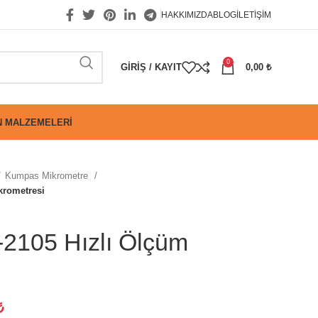
HAKKIMIZDA
BLOG
İLETIŞIM
0
GIRIŞ / KAYIT
0,00
₺
 MALZEMELERI
Kumpas Mikrometre
krometresi
2105 Hızlı Ölçüm
₺