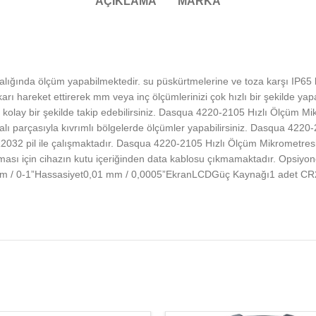
AÇIKLAMA
MARKA
lığında ölçüm yapabilmektedir. su püskürtmelerine ve toza karşı IP6
arı hareket ettirerek mm veya inç ölçümlerinizi çok hızlı bir şekilde ya
lay bir şekilde takip edebilirsiniz. Dasqua 4220-2105 Hızlı Ölçüm Mikro
alı parçasıyla kıvrımlı bölgelerde ölçümler yapabilirsiniz. Dasqua 4220
CR2032 pil ile çalışmaktadır. Dasqua 4220-2105 Hızlı Ölçüm Mikrometresi
ması için cihazın kutu içeriğinden data kablosu çıkmamaktadır. Opsiyonel
 mm / 0-1”Hassasiyet0,01 mm / 0,0005”EkranLCDGüç Kaynağı1 adet C