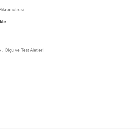
ikrometresi
kle
e
,
Ölçü ve Test Aletleri