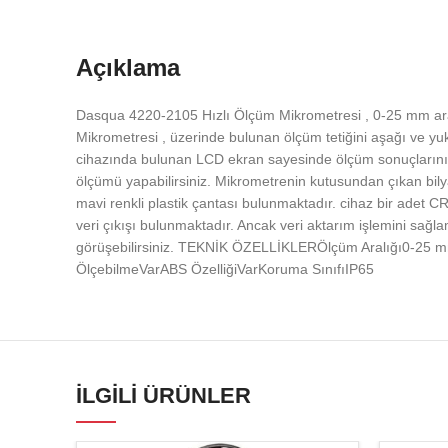
Açıklama
Dasqua 4220-2105 Hızlı Ölçüm Mikrometresi , 0-25 mm ara
Mikrometresi , üzerinde bulunan ölçüm tetiğini aşağı ve yuk
cihazında bulunan LCD ekran sayesinde ölçüm sonuçlarını ko
ölçümü yapabilirsiniz. Mikrometrenin kutusundan çıkan bily
mavi renkli plastik çantası bulunmaktadır. cihaz bir adet 
veri çıkışı bulunmaktadır. Ancak veri aktarım işlemini sağla
görüşebilirsiniz. TEKNİK ÖZELLİKLERÖlçüm Aralığı0-25
ÖlçebilmeVarABS ÖzelliğiVarKoruma SınıfıIP65
İLGILI ÜRÜNLER