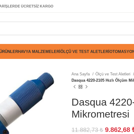
SİPARİŞLERDE ÜCRETSİZ KARGO
 ÜRÜNLER
HAVYA MALZEMELERI
ÖLÇÜ VE TEST ALETLERI
OTOMASYON
Ana Sayfa
Ölçü ve Test Aletleri
Dasqua 4220-2105 Hızlı Ölçüm Mi
Dasqua 4220-
Mikrometresi
9.862,68
11.882,73
₺