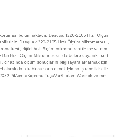
5 koruması bulunmaktadır. Dasqua 4220-2105 Hızlı Ölçüm
pabilirsiniz. Dasqua 4220-2105 Hızlı Ölçüm Mikrometresi ,
metresi , dijital hızlı ölçüm mikrometresi ile inç ve mm
-2105 Hızlı Ölçüm Mikrometresi , darbelere dayanıklı sert
 , cihazında ölçüm sonuçlarını bilgisayara aktarmak için
 olarak data kablosu satın almak için satış temsilcisi ile
R2032 PilAçma/Kapama TuşuVarSıfırlamaVarinch ve mm