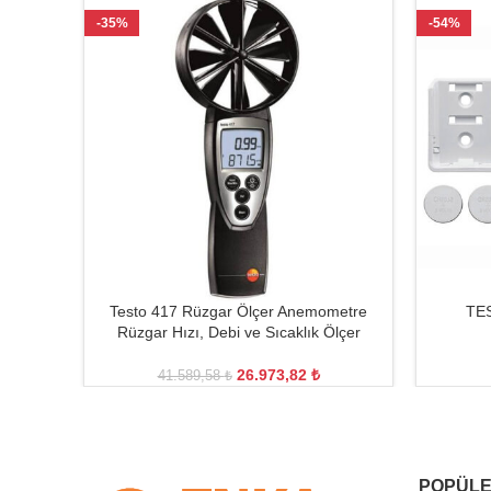
-35%
-54%
Testo 417 Rüzgar Ölçer Anemometre
TES
Rüzgar Hızı, Debi ve Sıcaklık Ölçer
26.973,82
₺
41.589,58
₺
POPÜLE