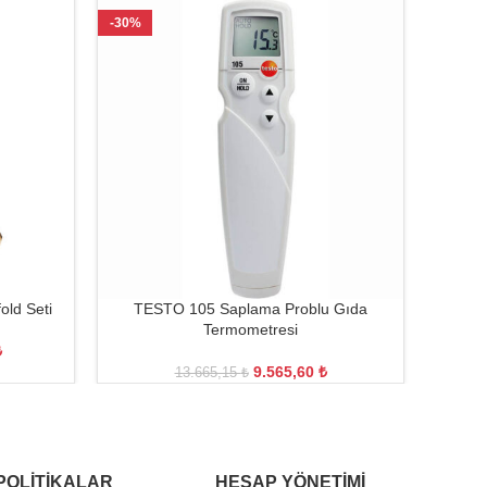
-30%
-28%
old Seti
TESTO 105 Saplama Problu Gıda
TEST
Termometresi
₺
9.565,60
₺
13.665,15
₺
POLITIKALAR
HESAP YÖNETIMI