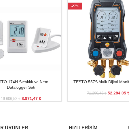
-27%
TO 174H Sıcaklık ve Nem
TESTO 557S Akıllı Dijital Manif
Datalogger Seti
52.284,05
71.296,43
₺
8.971,47
₺
19.606,52
₺
R ÜRÜNLER
HIZLI ERIŞIM