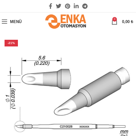
0
MENÜ
0,00
₺
-21%