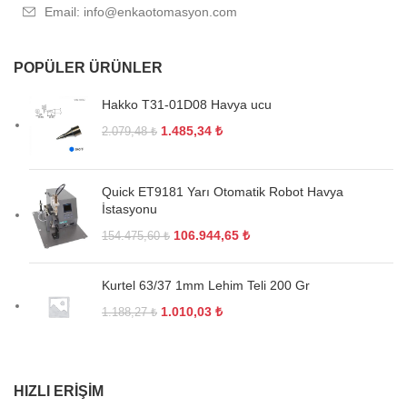
Email: info@enkaotomasyon.com
POPÜLER ÜRÜNLER
Hakko T31-01D08 Havya ucu
1.485,34
₺
2.079,48
₺
Quick ET9181 Yarı Otomatik Robot Havya
İstasyonu
106.944,65
₺
154.475,60
₺
Kurtel 63/37 1mm Lehim Teli 200 Gr
1.010,03
₺
1.188,27
₺
HIZLI ERIŞIM