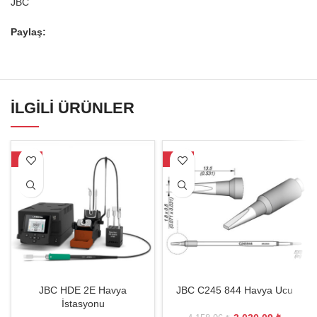
JBC
Paylaş:
İLGILI ÜRÜNLER
-25%
-27%
JBC HDE 2E Havya
JBC C245 844 Havya Ucu
İstasyonu