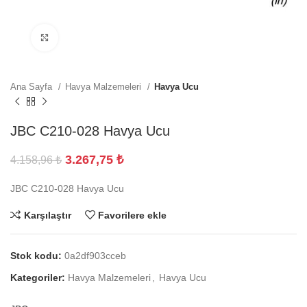
Büyütmek için tıklayın
Ana Sayfa
Havya Malzemeleri
Havya Ucu
JBC C210-028 Havya Ucu
3.267,75
₺
4.158,96
₺
JBC C210-028 Havya Ucu
Karşılaştır
Favorilere ekle
Stok kodu:
0a2df903cceb
Kategoriler:
Havya Malzemeleri
,
Havya Ucu