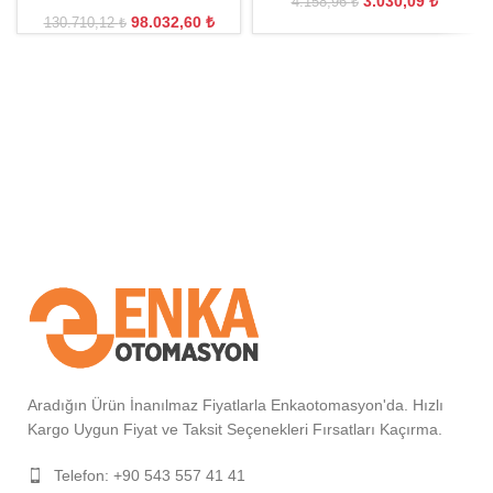
3.030,09
₺
4.158,96
₺
98.032,60
₺
130.710,12
₺
Aradığın Ürün İnanılmaz Fiyatlarla Enkaotomasyon'da. Hızlı
Kargo Uygun Fiyat ve Taksit Seçenekleri Fırsatları Kaçırma.
Telefon: +90 543 557 41 41