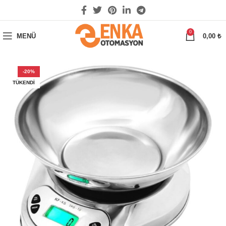
0
MENÜ
0,00
₺
-20%
TÜKENDI