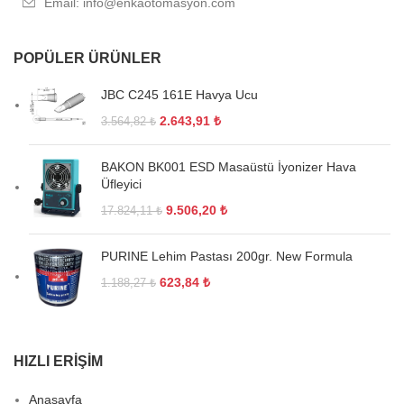
Email: info@enkaotomasyon.com
POPÜLER ÜRÜNLER
JBC C245 161E Havya Ucu
2.643,91
₺
3.564,82
₺
BAKON BK001 ESD Masaüstü İyonizer Hava
Üfleyici
9.506,20
₺
17.824,11
₺
PURINE Lehim Pastası 200gr. New Formula
623,84
₺
1.188,27
₺
HIZLI ERIŞIM
Anasayfa