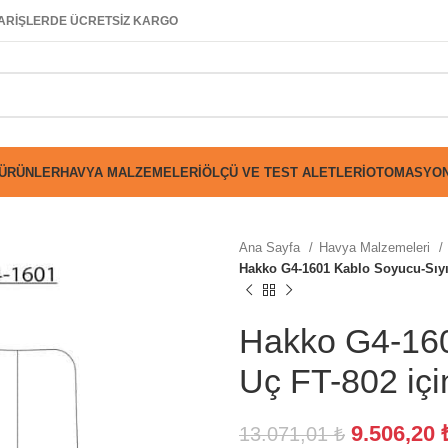
SİPARİŞLERDE ÜCRETSİZ KARGO
 ÜRÜNLER
HAVYA MALZEMELERI
ÖLÇÜ VE TEST ALETLERI
OTOMASYON
Ana Sayfa
Havya Malzemeleri
Hakko G4-1601 Kablo Soyucu-Sıyır
Hakko G4-160
Uç FT-802 içi
9.506,20
13.071,01
₺