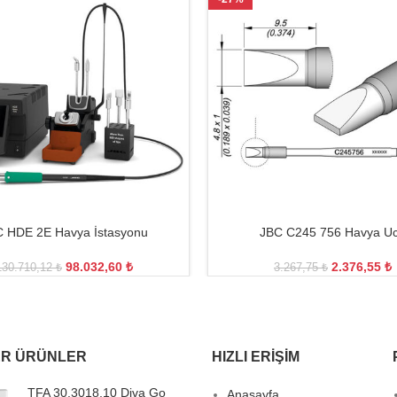
 HDE 2E Havya İstasyonu
JBC C245 756 Havya U
98.032,60
₺
2.376,55
₺
130.710,12
₺
3.267,75
₺
R ÜRÜNLER
HIZLI ERIŞIM
TFA 30.3018.10 Diva Go
Anasayfa