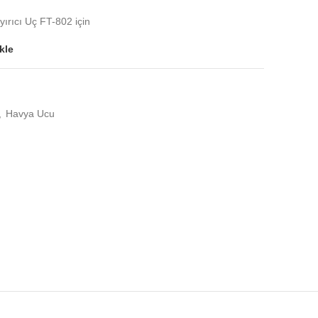
rıcı Uç FT-802 için
kle
,
Havya Ucu