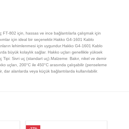
FT-802 için, hassas ve ince bağlantılarla çalışmak için
anımlar için ideal bir seçenektir.Hakko G4-1601 Kablo
lemanların lehimlenmesi için uygundur.Hakko G4-1601 Kablo
rda büyük kolaylık sağlar. Hakko uçları genellikle yüksek
Uç Tipi: Sivri uç (standart uç).Malzeme: Bakır, nikel ve demir
Hakko uçları, 200°C ile 450°C arasında çalışabilir (penseleme
 dar alanlarda veya küçük bağlantılarda kullanılabilir.
-27%
-27%