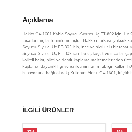
Açıklama
Hakko G4-1601 Kablo Soyucu-Sıyırıcı Uç FT-802 için, HAKKO 
tasarlanmış bir lehimleme uçtur. Hakko markası, yüksek kali
Soyucu-Sıyırıcı Uç FT-802 için, ince ve sivri uçlu bir tasa
Soyucu-Sıyırıcı Uç FT-802 için, bu uç küçük ve ince bir ça
kaliteli bakır, nikel ve demir kaplama malzemelerinden üretil
kaplama, dayanıklılığı ve ısı iletimini artırmak için kullan
istasyonuna bağlı olarak).Kullanım Alanı: G4-1601, küçük b
İLGILI ÜRÜNLER
-27%
-25%