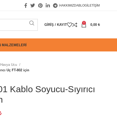
HAKKIMIZDA
BLOG
İLETIŞIM
0
GIRIŞ / KAYIT
0,00
₺
 MALZEMELERI
Havya Ucu
ıcı Uç FT-802 için
1 Kablo Soyucu-Sıyırıcı
n
₺