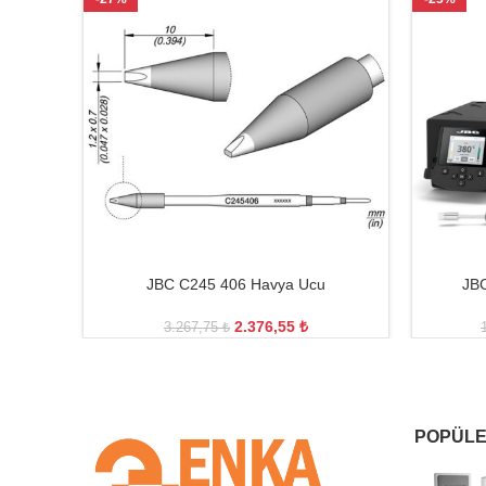
JBC C245 406 Havya Ucu
JBC
2.376,55
₺
3.267,75
₺
POPÜLE