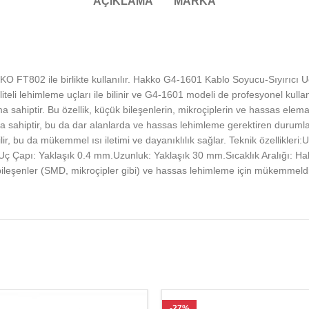
AÇIKLAMA
MARKA
FT802 ile birlikte kullanılır. Hakko G4-1601 Kablo Soyucu-Sıyırıcı Uç 
teli lehimleme uçları ile bilinir ve G4-1601 modeli de profesyonel kull
rıma sahiptir. Bu özellik, küçük bileşenlerin, mikroçiplerin ve hassas e
pa sahiptir, bu da dar alanlarda ve hassas lehimleme gerektiren durumla
ir, bu da mükemmel ısı iletimi ve dayanıklılık sağlar. Teknik özellikleri:
ılır.Uç Çapı: Yaklaşık 0.4 mm.Uzunluk: Yaklaşık 30 mm.Sıcaklık Aralığı: 
ileşenler (SMD, mikroçipler gibi) ve hassas lehimleme için mükemmeldir,
-27%