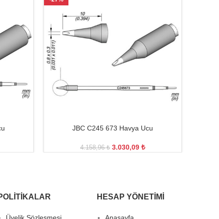
cu
JBC C245 673 Havya Ucu
3.030,09
₺
4.158,96
₺
POLITIKALAR
HESAP YÖNETIMI
Üyelik Sözleşmesi
Anasayfa