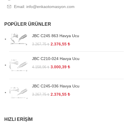
Email: info@enkaotomasyon.com
POPÜLER ÜRÜNLER
JBC C245 863 Havya Ucu
2.376,55
₺
3.267,75
₺
JBC C210-024 Havya Ucu
3.000,39
₺
4.158,96
₺
JBC C245-036 Havya Ucu
2.376,55
₺
3.267,75
₺
HIZLI ERIŞIM