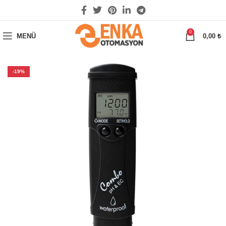
0
MENÜ
0,00
₺
-19%