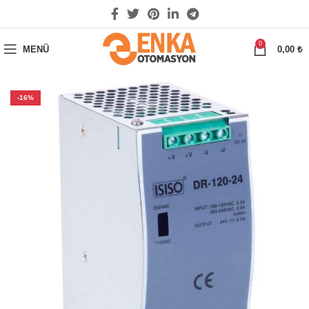
0
MENÜ
0,00
₺
-16%