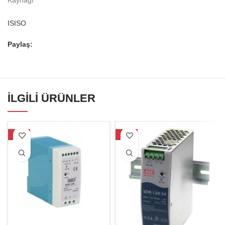
Kaynağı
ISISO
Paylaş:
İLGILI ÜRÜNLER
-16%
-17%