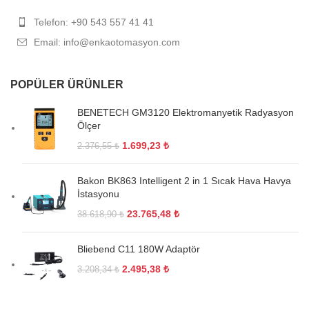
Telefon: +90 543 557 41 41
Email: info@enkaotomasyon.com
POPÜLER ÜRÜNLER
BENETECH GM3120 Elektromanyetik Radyasyon
Ölçer
1.699,23
₺
2.376,55
₺
Bakon BK863 Intelligent 2 in 1 Sıcak Hava Havya
İstasyonu
23.765,48
₺
38.618,90
₺
Bliebend C11 180W Adaptör
2.495,38
₺
3.208,34
₺