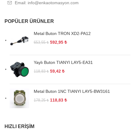
Email: info@enkaotomasyon.com
POPÜLER ÜRÜNLER
Metal Buton TRON XD2-PA12
592,95
₺
653,55
₺
Yaylı Buton TIANYI LAY5-EA31
59,42
₺
118,83
₺
Metal Buton 1NC TIANYI LAY5-BW3161
118,83
₺
178,25
₺
HIZLI ERIŞIM