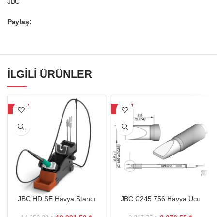
JBC
Paylaş:
İLGILI ÜRÜNLER
-23%
-27%
JBC HD SE Havya Standı
JBC C245 756 Havya Ucu