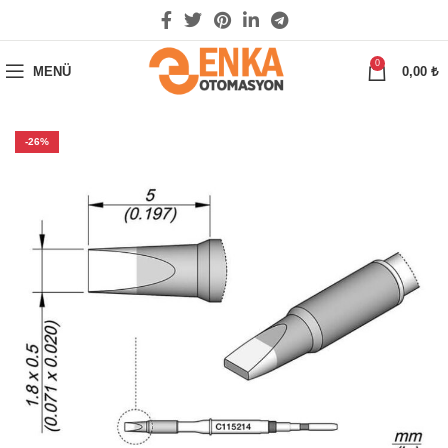
0
MENÜ
0,00
₺
-26%