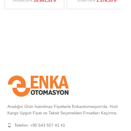
10.991,53
₺
2.376,55
₺
14.259,28
₺
3.267,75
₺
Aradığın Ürün İnanılmaz Fiyatlarla Enkaotomasyon'da. Hızlı
Kargo Uygun Fiyat ve Taksit Seçenekleri Fırsatları Kaçırma.
Telefon: +90 543 557 41 41