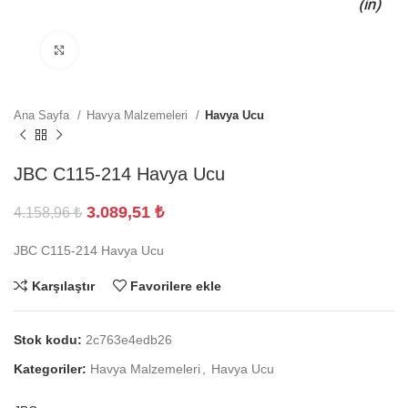
Büyütmek için tıklayın
Ana Sayfa
Havya Malzemeleri
Havya Ucu
JBC C115-214 Havya Ucu
3.089,51
₺
4.158,96
₺
JBC C115-214 Havya Ucu
Karşılaştır
Favorilere ekle
Stok kodu:
2c763e4edb26
Kategoriler:
Havya Malzemeleri
,
Havya Ucu