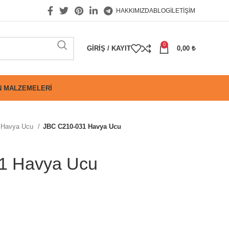
HAKKIMIZDA
BLOG
İLETIŞIM
0
GIRIŞ / KAYIT
0,00
₺
 MALZEMELERI
Havya Ucu
JBC C210-031 Havya Ucu
1 Havya Ucu