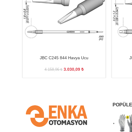
JBC C245 844 Havya Ucu
J
3.030,09
₺
4.158,96
₺
POPÜLE