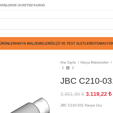
SİPARİŞLERDE ÜCRETSİZ KARGO
 ÜRÜNLER
HAVYA MALZEMELERI
ÖLÇÜ VE TEST ALETLERI
OTOMASYON
Ana Sayfa
Havya Malzemeleri
JBC C210-03
3.119,22
₺
3.861,89
₺
JBC C210-031 Havya Ucu