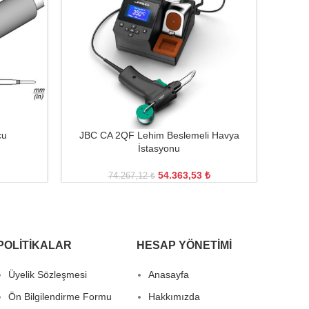
cu
JBC CA 2QF Lehim Beslemeli Havya
İstasyonu
54.363,53
₺
74.267,12
₺
POLITIKALAR
HESAP YÖNETIMI
Üyelik Sözleşmesi
Anasayfa
Ön Bilgilendirme Formu
Hakkımızda