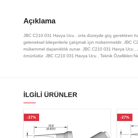
Açıklama
JBC C210 031 Havya Ucu , orta düzeyde güç gerektiren has
geleneksel bileşenlerle çalışmak için mükemmeldir. JBC C
mükemmel dayanıklılık sunar. JBC C210 031 Havya Ucu , JB
ömürlüdür. JBC C210 031 Havya Ucu , Teknik Özellikleri:Net
İLGILI ÜRÜNLER
-27%
-27%