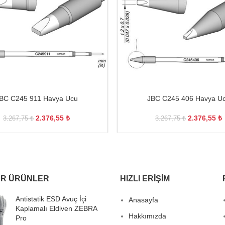
BC C245 911 Havya Ucu
JBC C245 406 Havya U
2.376,55
₺
2.376,55
₺
3.267,75
₺
3.267,75
₺
R ÜRÜNLER
HIZLI ERIŞIM
Antistatik ESD Avuç İçi
Anasayfa
Kaplamalı Eldiven ZEBRA
Hakkımızda
Pro