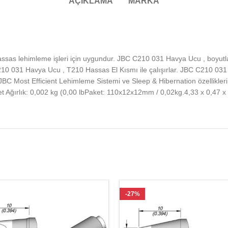
AÇIKLAMA
MARKA
sas lehimleme işleri için uygundur. JBC C210 031 Havya Ucu , boyutlar
210 031 Havya Ucu , T210 Hassas El Kısmı ile çalışırlar. JBC C210 031
C Most Efficient Lehimleme Sistemi ve Sleep & Hibernation özellikler
 Ağırlık: 0,002 kg (0,00 lbPaket: 110x12x12mm / 0,02kg.4,33 x 0,47 x 0
-27%