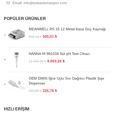
Email: info@enkaotomasyon.com
POPÜLER ÜRÜNLER
MEANWELL RS 15 12 Metal Kasa Güç Kaynağı
505,01
₺
594,14
₺
HANNA HI 981034 Süt pH Test Cihazı
9.803,26
₺
11.645,09
₺
OEM EM05 İğne Uçlu Sıvı Dağıtıcı Plastik Şişe
Dispenser
326,78
₺
415,89
₺
HIZLI ERIŞIM