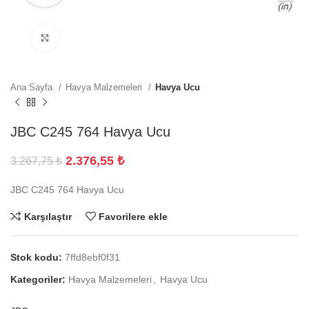
Büyütmek için tıklayın
Ana Sayfa
Havya Malzemeleri
Havya Ucu
JBC C245 764 Havya Ucu
2.376,55
₺
3.267,75
₺
JBC C245 764 Havya Ucu
Karşılaştır
Favorilere ekle
Stok kodu:
7ffd8ebf0f31
Kategoriler:
Havya Malzemeleri
,
Havya Ucu