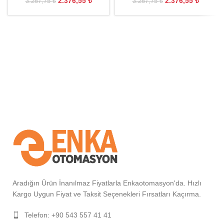
2.376,55
₺
2.376,55
₺
3.267,75
₺
3.267,75
₺
Aradığın Ürün İnanılmaz Fiyatlarla Enkaotomasyon'da. Hızlı
Kargo Uygun Fiyat ve Taksit Seçenekleri Fırsatları Kaçırma.
Telefon: +90 543 557 41 41