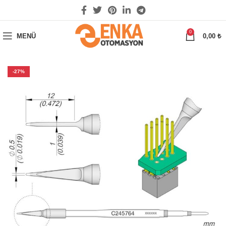
0
MENÜ
0,00
₺
-27%