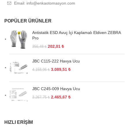
Email: info@enkaotomasyon.com
POPÜLER ÜRÜNLER
Antistatik ESD Avuç İçi Kaplamalı Eldiven ZEBRA
Pro
202,01
₺
356,48
₺
JBC C115-222 Havya Ucu
3.089,51
₺
4.158,96
₺
JBC C245-009 Havya Ucu
2.465,67
₺
3.267,75
₺
HIZLI ERIŞIM