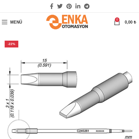
0
MENÜ
0,00
₺
-22%