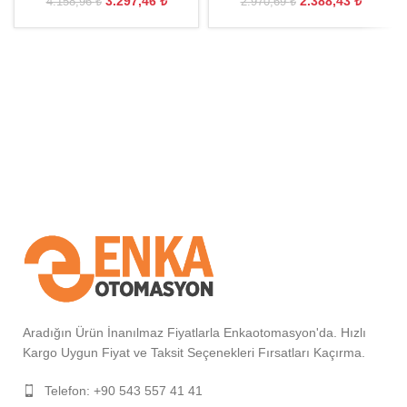
3.297,46
₺
2.388,43
₺
4.158,96
₺
2.970,69
₺
Aradığın Ürün İnanılmaz Fiyatlarla Enkaotomasyon'da. Hızlı
Kargo Uygun Fiyat ve Taksit Seçenekleri Fırsatları Kaçırma.
Telefon: +90 543 557 41 41