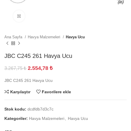
Büyütmek için tıklayın
Ana Sayfa
Havya Malzemeleri
Havya Ucu
JBC C245 261 Havya Ucu
2.554,78
₺
3.267,75
₺
JBC C245 261 Havya Ucu
Karşılaştır
Favorilere ekle
Stok kodu:
dcdfdb7d3c7c
Kategoriler:
Havya Malzemeleri
,
Havya Ucu