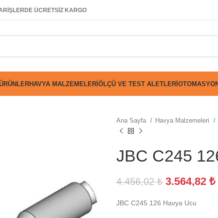
SİPARİŞLERDE ÜCRETSİZ KARGO
 ÜRÜNLER
HAVYA MALZEMELERI
ÖLÇÜ VE TEST ALETLERI
OTOMASYON
Ana Sayfa
Havya Malzemeleri
JBC C245 12
3.564,82
₺
4.456,02
₺
JBC C245 126 Havya Ucu