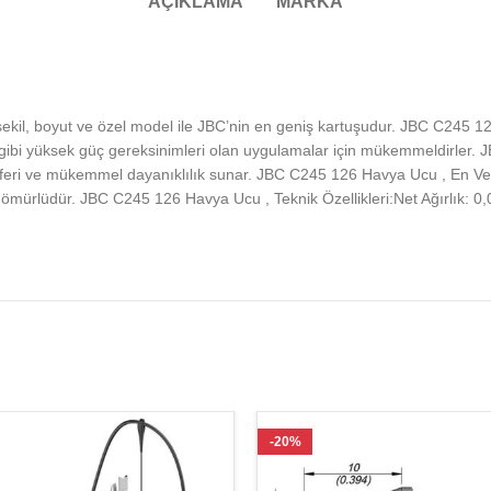
AÇIKLAMA
MARKA
ekil, boyut ve özel model ile JBC’nin en geniş kartuşudur. JBC C245 1
i yüksek güç gereksinimleri olan uygulamalar için mükemmeldirler. JBC
eri ve mükemmel dayanıklılık sunar. JBC C245 126 Havya Ucu , En Ve
ömürlüdür. JBC C245 126 Havya Ucu , Teknik Özellikleri:Net Ağırlık: 0,00
-20%