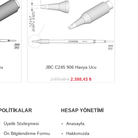
cu
JBC C245 906 Havya Ucu
2.388,43
₺
2.970,69
₺
POLITIKALAR
HESAP YÖNETIMI
Üyelik Sözleşmesi
Anasayfa
Ön Bilgilendirme Formu
Hakkımızda