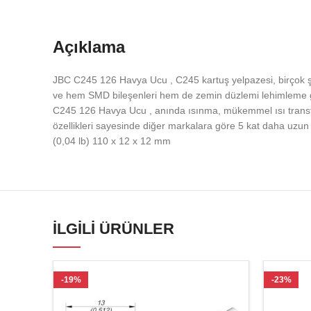
Açıklama
JBC C245 126 Havya Ucu , C245 kartuş yelpazesi, birçok ş
ve hem SMD bileşenleri hem de zemin düzlemi lehimleme gib
C245 126 Havya Ucu , anında ısınma, mükemmel ısı transf
özellikleri sayesinde diğer markalara göre 5 kat daha uzun 
(0,04 lb) 110 x 12 x 12 mm
İLGILI ÜRÜNLER
-19%
-23%