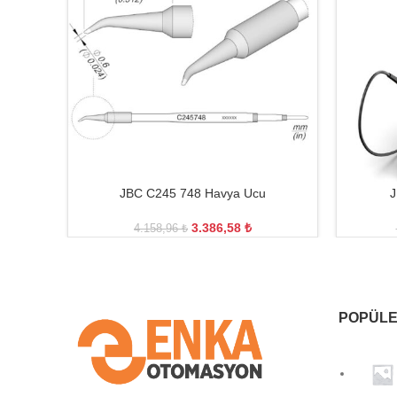
JBC C245 748 Havya Ucu
J
3.386,58
₺
4.158,96
₺
POPÜLE