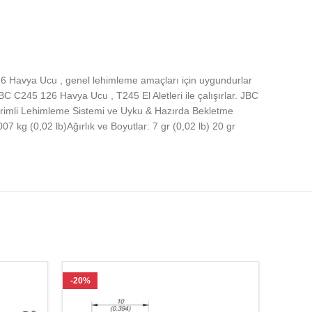
26 Havya Ucu , genel lehimleme amaçları için uygundurlar
 C245 126 Havya Ucu , T245 El Aletleri ile çalışırlar. JBC
rimli Lehimleme Sistemi ve Uyku & Hazırda Bekletme
7 kg (0,02 lb)Ağırlık ve Boyutlar: 7 gr (0,02 lb) 20 gr
-20%
-27%