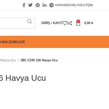
HAKKIMIZDA
BLOG
İLETIŞIM
0
GIRIŞ / KAYIT
0,00
₺
 MALZEMELERI
Havya Ucu
JBC C245 126 Havya Ucu
6 Havya Ucu