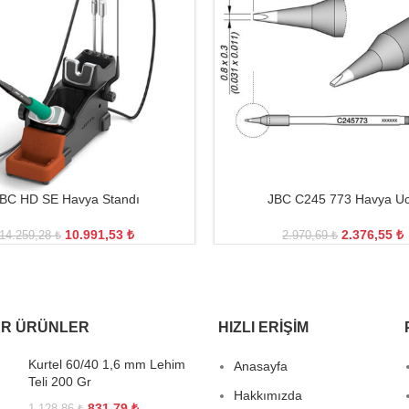
BC HD SE Havya Standı
JBC C245 773 Havya U
10.991,53
₺
2.376,55
₺
14.259,28
₺
2.970,69
₺
R ÜRÜNLER
HIZLI ERIŞIM
Kurtel 60/40 1,6 mm Lehim
Anasayfa
Teli 200 Gr
Hakkımızda
831,79
₺