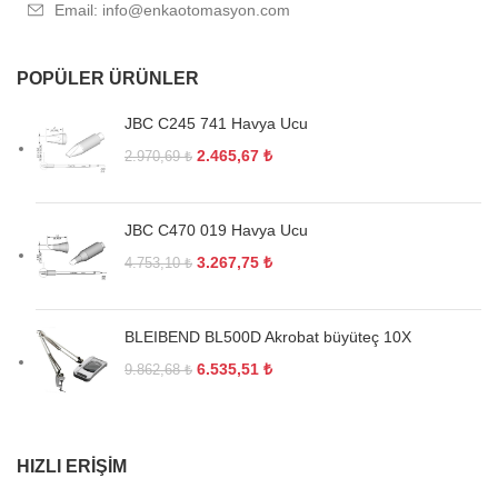
Email: info@enkaotomasyon.com
POPÜLER ÜRÜNLER
JBC C245 741 Havya Ucu
2.465,67
₺
2.970,69
₺
JBC C470 019 Havya Ucu
3.267,75
₺
4.753,10
₺
BLEIBEND BL500D Akrobat büyüteç 10X
6.535,51
₺
9.862,68
₺
HIZLI ERIŞIM