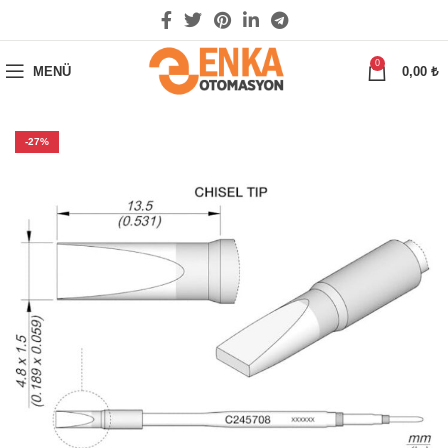
0
MENÜ
0,00
₺
-27%