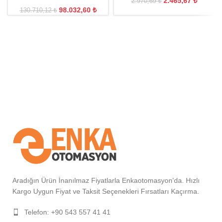
2.465,67
₺
2.970,69
₺
98.032,60
₺
130.710,12
₺
Aradığın Ürün İnanılmaz Fiyatlarla Enkaotomasyon'da. Hızlı
Kargo Uygun Fiyat ve Taksit Seçenekleri Fırsatları Kaçırma.
Telefon: +90 543 557 41 41