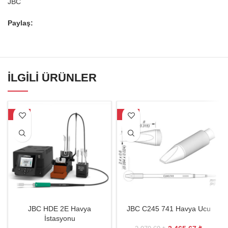
JBC
Paylaş:
İLGILI ÜRÜNLER
-25%
-17%
JBC HDE 2E Havya
JBC C245 741 Havya Ucu
İstasyonu