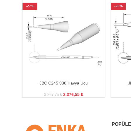
-27%
-20%
JBC C245 930 Havya Ucu
J
2.376,55
₺
3.267,75
₺
POPÜLE