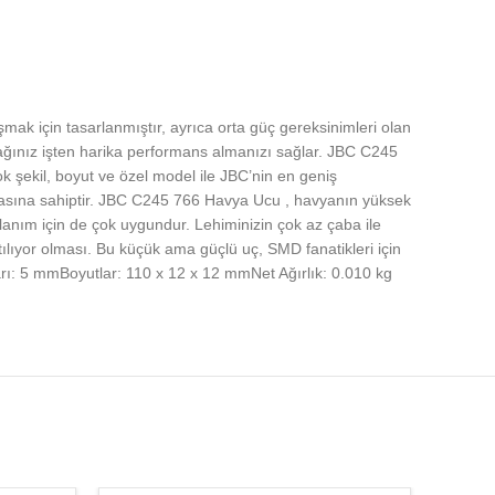
için tasarlanmıştır, ayrıca orta güç gereksinimleri olan
cağınız işten harika performans almanızı sağlar. JBC C245
ok şekil, boyut ve özel model ile JBC’nin en geniş
zlasına sahiptir. JBC C245 766 Havya Ucu , havyanın yüksek
lanım için de çok uygundur. Lehiminizin çok az çaba ile
tılıyor olması. Bu küçük ama güçlü uç, SMD fanatikleri için
rı: 5 mmBoyutlar: 110 x 12 x 12 mmNet Ağırlık: 0.010 kg