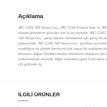
Açıklama
JBC C245 766 Havya Ucu , JBC T245-A havya kolu ve JBC C
hassas lehimleme görevleri için iyi bir seçimdir. JBC C245
766 Havya Ucu , geniş alanları lehimlemek için geniş bir tem
yelpazesidir. JBC C245 766 Havya Ucu , gövdesi uzun ömürl
sıcaklığına ve yüksek basıncına çok uygun bir malzeme olan
akmasını sağlar. Özellikle hassas lehimleme istasyonu için 
mükemmel bir seçimdir. Diğer markalara göre 5 kat daha u
(10 gr)Konik Uç
İLGILI ÜRÜNLER