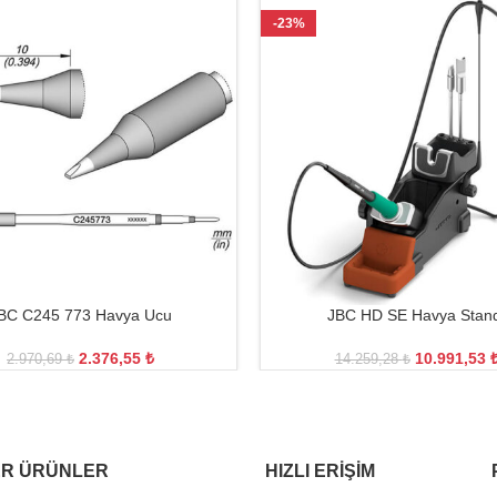
-23%
BC C245 773 Havya Ucu
JBC HD SE Havya Stan
2.376,55
₺
10.991,53
2.970,69
₺
14.259,28
₺
R ÜRÜNLER
HIZLI ERIŞIM