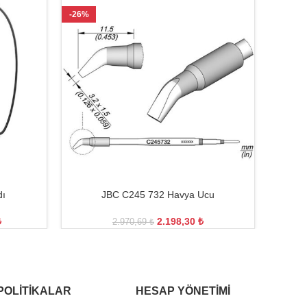
-26%
-22%
dı
JBC C245 732 Havya Ucu
₺
2.198,30
₺
2.970,69
₺
POLITIKALAR
HESAP YÖNETIMI