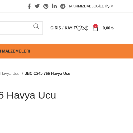
HAKKIMIZDA
BLOG
İLETIŞIM
0
GIRIŞ / KAYIT
0,00
₺
 MALZEMELERI
Havya Ucu
JBC C245 766 Havya Ucu
6 Havya Ucu