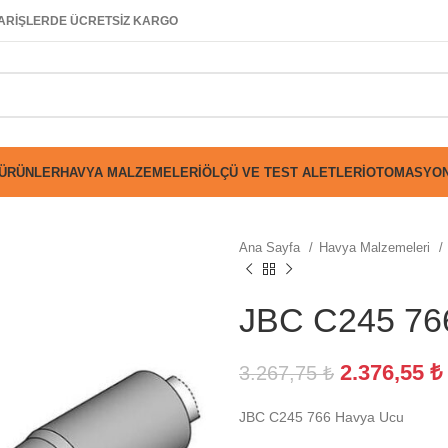
SİPARİŞLERDE ÜCRETSİZ KARGO
 ÜRÜNLER
HAVYA MALZEMELERI
ÖLÇÜ VE TEST ALETLERI
OTOMASYON
Ana Sayfa
Havya Malzemeleri
JBC C245 76
2.376,55
₺
3.267,75
₺
JBC C245 766 Havya Ucu