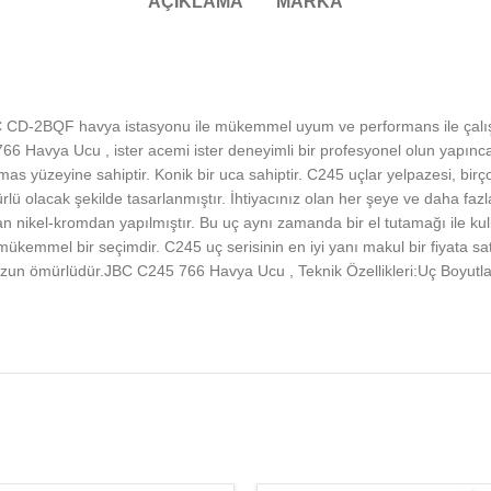
AÇIKLAMA
MARKA
D-2BQF havya istasyonu ile mükemmel uyum ve performans ile çalışmak 
 766 Havya Ucu , ister acemi ister deneyimli bir profesyonel olun yapın
as yüzeyine sahiptir. Konik bir uca sahiptir. C245 uçlar yelpazesi, birç
ü olacak şekilde tasarlanmıştır. İhtiyacınız olan her şeye ve daha fa
 nikel-kromdan yapılmıştır. Bu uç aynı zamanda bir el tutamağı ile kul
mükemmel bir seçimdir. C245 uç serisinin en iyi yanı makul bir fiyata sa
zun ömürlüdür.JBC C245 766 Havya Ucu , Teknik Özellikleri:Uç Boyutla