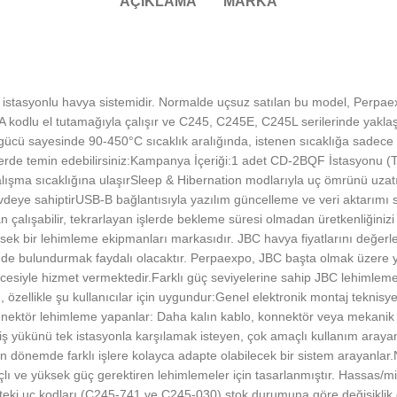
AÇIKLAMA
MARKA
 istasyonlu havya sistemidir. Normalde uçsuz satılan bu model, Perpae
kodlu el tutamağıyla çalışır ve C245, C245E, C245L serilerinde yakla
cü sayesinde 90-450°C sıcaklık aralığında, istenen sıcaklığa sadec
seferde temin edebilirsiniz:Kampanya İçeriği:1 adet CD-2BQF İstasyo
ma sıcaklığına ulaşırSleep & Hibernation modlarıyla uç ömrünü uzatır
e sahiptirUSB-B bağlantısıyla yazılım güncelleme ve veri aktarımı sa
lışabilir, tekrarlayan işlerde bekleme süresi olmadan üretkenliğinizi ar
sek bir lehimleme ekipmanları markasıdır. JBC havya fiyatlarını değerlen
nünde bulundurmak faydalı olacaktır. Perpaexpo, JBC başta olmak üzere 
üvencesiyle hizmet vermektedir.Farklı güç seviyelerine sahip JBC lehimle
, özellikle şu kullanıcılar için uygundur:Genel elektronik montaj teknis
nnektör lehimleme yapanlar: Daha kalın kablo, konnektör veya mekanik 
te iş yükünü tek istasyonla karşılamak isteyen, çok amaçlı kullanım aray
n dönemde farklı işlere kolayca adapte olabilecek bir sistem arayanlar
açlı ve yüksek güç gerektiren lehimlemeler için tasarlanmıştır. Hassas
eki uç kodları (C245-741 ve C245-030) stok durumuna göre değişiklik göst