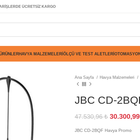
SİPARİŞLERDE ÜCRETSİZ KARGO
 ÜRÜNLER
HAVYA MALZEMELERI
ÖLÇÜ VE TEST ALETLERI
OTOMASYON
Ana Sayfa
Havya Malzemeleri
JBC CD-2BQ
30.300,9
47.530,96
₺
JBC CD-2BQF Havya Promo