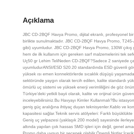
Açıklama
JBC CD-2BQF Havya Promo, dijital ekranlı, profesyonel bir
birlikte sunulmaktadır. JBC CD-2BQF Havya Promo, T245-A 
gibi) uyumludur. JBC CD-2BQF Havya Promo, 130W çıkış gü
hem de ilk kullanım için gereken sarf malzemelerini tek 
Uç50 gr Lehim TeliNeden CD-2BQF?Sadece 2 saniyede çalış
uyumludurANSI/ESD S20.20 standardında ESD güvenli gövdey
yüksek ısı emen konnektörlerde sıcaklık düşüşü yaşamadan ça
sektöründe yaygın olarak tercih edilen, kalite standardı yük
ömürlü uç sistemi ve yüksek enerji verimliliğini de göz ö
Türkiye’deki yetkili bayii olarak, kalite ve orijinal ürün g
inceleyebilirsiniz.Bu Havyayı Kimler Kullanmalı?Bu istasyon
geniş güç aralığına ihtiyaç duyan teknisyenler.Kablo ve ko
kapasitesi sağlar.Teknik servis atölyeleri: Farklı büyüklük
Geniş uç yelpazesi (yaklaşık 200 model) sayesinde ilerleye
altında yapılan çok hassas SMD işleri için değil, genel am
Promo daha uygun bir seçenek olabilir.Önemli Notlar:İçerikt