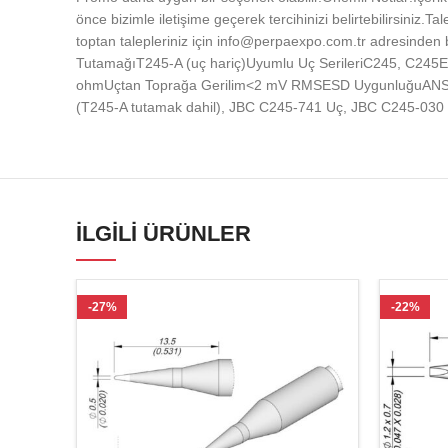
önce bizimle iletişime geçerek tercihinizi belirtebilirsiniz.T
toptan talepleriniz için info@perpaexpo.com.tr adresind
TutamağıT245-A (uç hariç)Uyumlu Uç SerileriC245, C245E,
ohmUçtan Toprağa Gerilim<2 mV RMSESD UygunluğuANSI/ESD
(T245-A tutamak dahil), JBC C245-741 Uç, JBC C245-030 U
İLGILI ÜRÜNLER
-27%
-22%