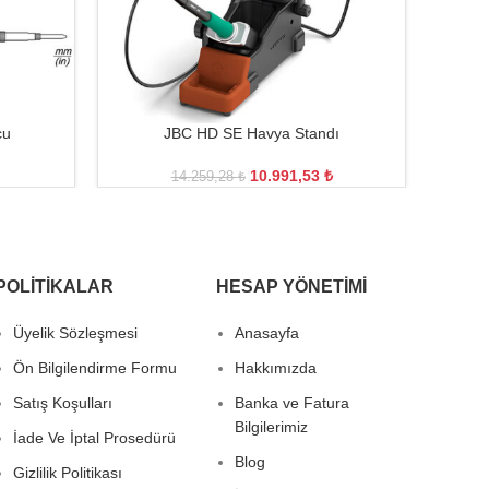
cu
JBC HD SE Havya Standı
10.991,53
₺
14.259,28
₺
POLITIKALAR
HESAP YÖNETIMI
Üyelik Sözleşmesi
Anasayfa
Ön Bilgilendirme Formu
Hakkımızda
Satış Koşulları
Banka ve Fatura
Bilgilerimiz
İade Ve İptal Prosedürü
Blog
Gizlilik Politikası