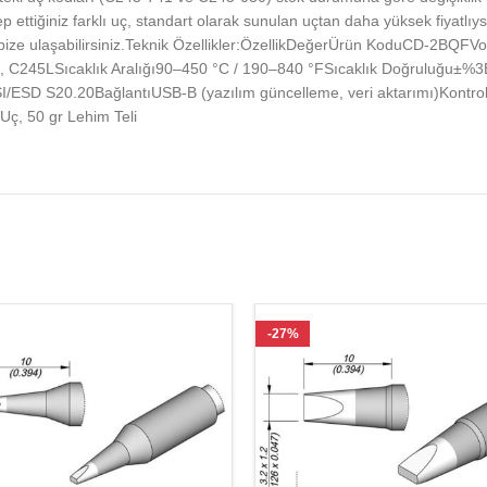
alep ettiğiniz farklı uç, standart olarak sunulan uçtan daha yüksek fiyatlıy
en bize ulaşabilirsiniz.Teknik Özellikler:ÖzellikDeğerÜrün KoduCD-2B
 C245LSıcaklık Aralığı90–450 °C / 190–840 °FSıcaklık Doğruluğu±%3Bo
 S20.20BağlantıUSB-B (yazılım güncelleme, veri aktarımı)Kontrol Ün
ç, 50 gr Lehim Teli
-27%