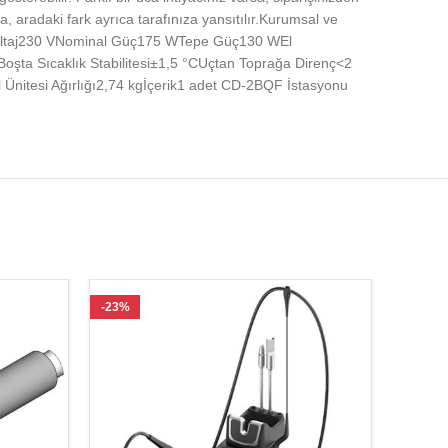
sa, aradaki fark ayrıca tarafınıza yansıtılır.Kurumsal ve
QFVoltaj230 VNominal Güç175 WTepe Güç130 WEl
şta Sıcaklık Stabilitesi±1,5 °CUçtan Toprağa Direnç<2
itesi Ağırlığı2,74 kgİçerik1 adet CD-2BQF İstasyonu
-23%
-27%