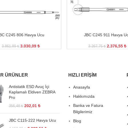
BC C245 806 Havya Ucu
JBC C245 911 Havya U
3.030,09
₺
2.376,55
₺
3.861,89
₺
3.267,75
₺
R ÜRÜNLER
HIZLI ERIŞIM
Antistatik ESD Avuç İçi
Anasayfa
Kaplamalı Eldiven ZEBRA
Hakkımızda
Pro
Banka ve Fatura
202,01
₺
356,48
₺
Bilgilerimiz
JBC C115-222 Havya Ucu
Blog