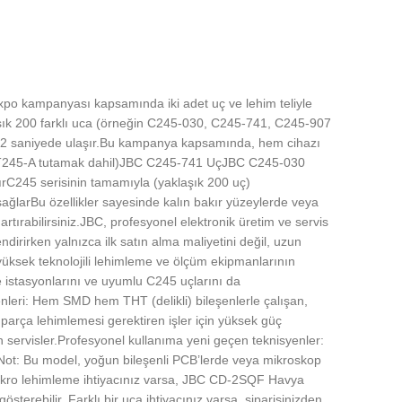
xpo kampanyası kapsamında iki adet uç ve lehim teliyle
şık 200 farklı uca (örneğin C245-030, C245-741, C245-907
e 2 saniyede ulaşır.Bu kampanya kapsamında, hem cihazı
nu (T245-A tutamak dahil)JBC C245-741 UçJBC C245-030
C245 serisinin tamamıyla (yaklaşık 200 uç)
ğlarBu özellikler sayesinde kalın bakır yüzeylerde veya
tırabilirsiniz.JBC, profesyonel elektronik üretim ve servis
dirirken yalnızca ilk satın alma maliyetini değil, uzun
yüksek teknolojili lehimleme ve ölçüm ekipmanlarının
me istasyonlarını ve uyumlu C245 uçlarını da
yenleri: Hem SMD hem THT (delikli) bileşenlerle çalışan,
parça lehimlemesi gerektiren işler için yüksek güç
an servisler.Profesyonel kullanıma yeni geçen teknisyenler:
.Not: Bu model, yoğun bileşenli PCB’lerde veya mikroskop
/mikro lehimleme ihtiyacınız varsa, JBC CD-2SQF Havya
erebilir. Farklı bir uca ihtiyacınız varsa, siparişinizden