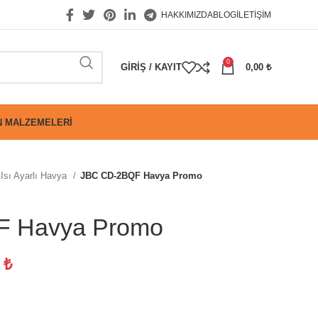
HAKKIMIZDA
BLOG
İLETIŞIM
0
GIRIŞ / KAYIT
0,00
₺
 MALZEMELERI
Isı Ayarlı Havya
JBC CD-2BQF Havya Promo
F Havya Promo
9
₺