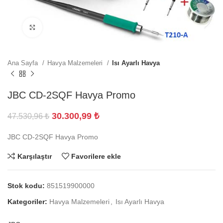
Büyütmek için tıklayın
Ana Sayfa
Havya Malzemeleri
Isı Ayarlı Havya
JBC CD-2SQF Havya Promo
30.300,99
₺
47.530,96
₺
JBC CD-2SQF Havya Promo
Karşılaştır
Favorilere ekle
Stok kodu:
851519900000
Kategoriler:
Havya Malzemeleri
,
Isı Ayarlı Havya