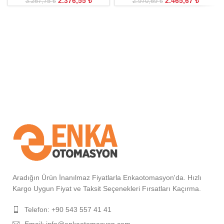
2.376,55
₺
2.465,67
₺
3.267,75
₺
2.970,69
₺
Aradığın Ürün İnanılmaz Fiyatlarla Enkaotomasyon'da. Hızlı
Kargo Uygun Fiyat ve Taksit Seçenekleri Fırsatları Kaçırma.
Telefon: +90 543 557 41 41
Email: info@enkaotomasyon.com