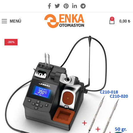
0
MENÜ
0,00
₺
-36%