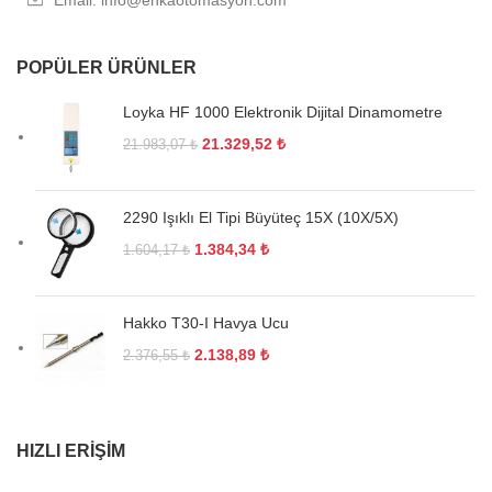
POPÜLER ÜRÜNLER
Loyka HF 1000 Elektronik Dijital Dinamometre
21.329,52
₺
21.983,07
₺
2290 Işıklı El Tipi Büyüteç 15X (10X/5X)
1.384,34
₺
1.604,17
₺
Hakko T30-I Havya Ucu
2.138,89
₺
2.376,55
₺
HIZLI ERIŞIM