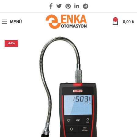
0
MENÜ
0,00
₺
-16%