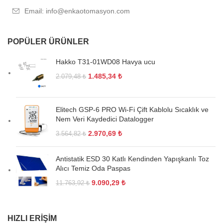
Email: info@enkaotomasyon.com
POPÜLER ÜRÜNLER
Hakko T31-01WD08 Havya ucu
1.485,34
₺
2.079,48
₺
Elitech GSP-6 PRO Wi-Fi Çift Kablolu Sıcaklık ve
Nem Veri Kaydedici Datalogger
2.970,69
₺
3.564,82
₺
Antistatik ESD 30 Katlı Kendinden Yapışkanlı Toz
Alıcı Temiz Oda Paspas
9.090,29
₺
11.763,92
₺
HIZLI ERIŞIM