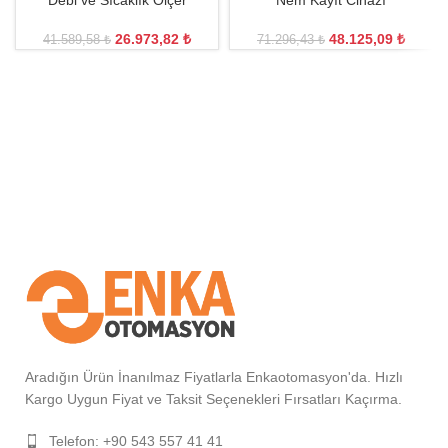
Debi ve Sıcaklık Ölçer
Nem Kayıt Cihazı
26.973,82
₺
48.125,09
₺
41.589,58
₺
71.296,43
₺
Aradığın Ürün İnanılmaz Fiyatlarla Enkaotomasyon'da. Hızlı
Kargo Uygun Fiyat ve Taksit Seçenekleri Fırsatları Kaçırma.
Telefon: +90 543 557 41 41