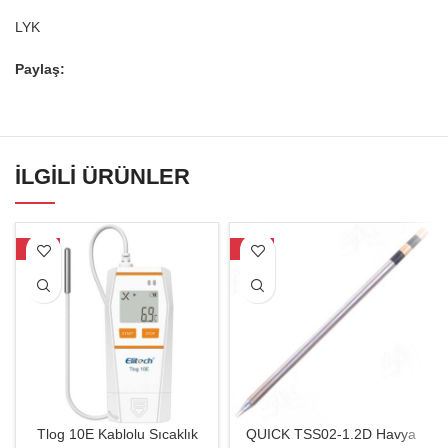
LYK
Paylaş:
İLGILI ÜRÜNLER
-15%
-30%
Tlog 10E Kablolu Sıcaklık
QUICK TSS02-1.2D Havya