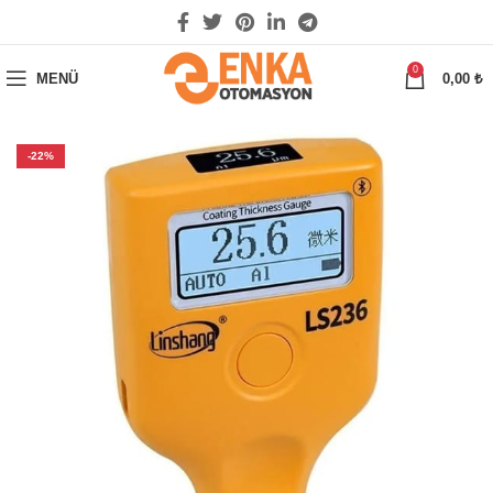
0
MENÜ
0,00
₺
-22%