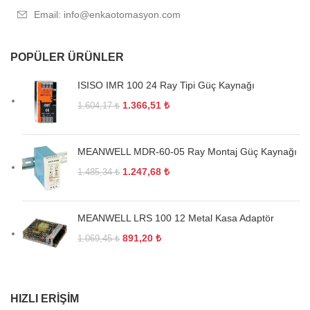
Email: info@enkaotomasyon.com
POPÜLER ÜRÜNLER
ISISO IMR 100 24 Ray Tipi Güç Kaynağı
1.366,51
₺
1.604,17
₺
MEANWELL MDR-60-05 Ray Montaj Güç Kaynağı
1.247,68
₺
1.485,34
₺
MEANWELL LRS 100 12 Metal Kasa Adaptör
891,20
₺
1.069,45
₺
HIZLI ERIŞIM