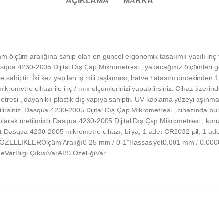
AÇIKLAMA
MARKA
mm ölçüm aralığına sahip olan en güncel ergonomik tasarımlı yapılı inç
ua 4230-2005 Dijital Dış Çap Mikrometresi , yapacağınız ölçümleri görün
e sahiptir. İki kez yapılan iş mili taşlaması, hatve hatasını öncekinden 
 mikrometre cihazı ile inç / mm ölçümlerinizi yapabilirsiniz. Cihaz üzer
metresi , dayanıklı plastik dış yapıya sahiptir. UV kaplama yüzeyi aşınm
ilirsiniz. Dasqua 4230-2005 Dijital Dış Çap Mikrometresi , cihazında bu
un olarak üretilmiştir.Dasqua 4230-2005 Dijital Dış Çap Mikrometresi , ko
 adet Dasqua 4230-2005 mikrometre cihazı, bilya, 1 adet CR2032 pil, 1 ad
EKNİK ÖZELLİKLERÖlçüm Aralığı0-25 mm / 0-1”Hassasiyet0,001 mm / 0
arBilgi ÇıkışıVarABS ÖzelliğiVar