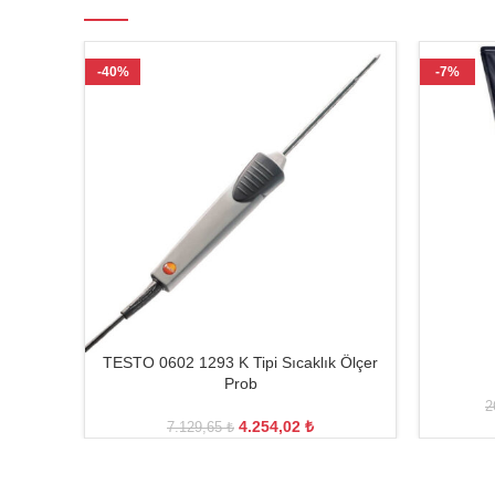
-40%
-7%
TESTO 0602 1293 K Tipi Sıcaklık Ölçer
Prob
2
4.254,02
₺
7.129,65
₺