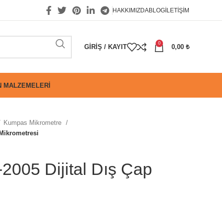
HAKKIMIZDA
BLOG
İLETIŞIM
0
GIRIŞ / KAYIT
0,00
₺
 MALZEMELERI
Kumpas Mikrometre
 Mikrometresi
2005 Dijital Dış Çap