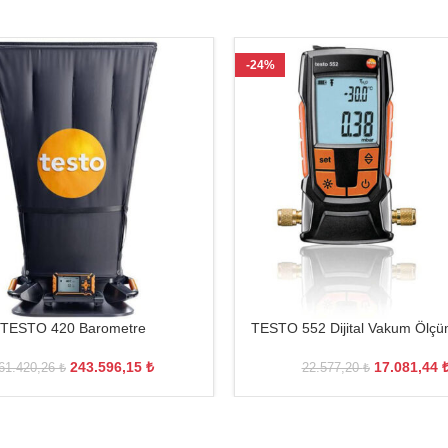
-24%
TESTO 420 Barometre
TESTO 552 Dijital Vakum Ölçü
243.596,15
₺
17.081,44
61.420,26
₺
22.577,20
₺