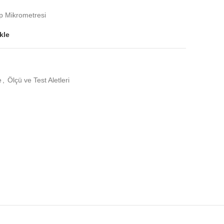
p Mikrometresi
kle
e
,
Ölçü ve Test Aletleri