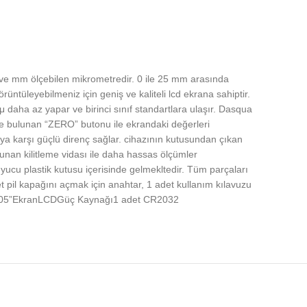
 ve mm ölçebilen mikrometredir. 0 ile 25 mm arasında
tüleyebilmeniz için geniş ve kaliteli lcd ekrana sahiptir.
1μ daha az yapar ve birinci sınıf standartlara ulaşır. Dasqua
inde bulunan “ZERO” butonu ile ekrandaki değerleri
aya karşı güçlü direnç sağlar. cihazının kutusundan çıkan
lunan kilitleme vidası ile daha hassas ölçümler
ruyucu plastik kutusu içerisinde gelmekltedir. Tüm parçaları
et pil kapağını açmak için anahtar, 1 adet kullanım kılavuzu
.00005”EkranLCDGüç Kaynağı1 adet CR2032