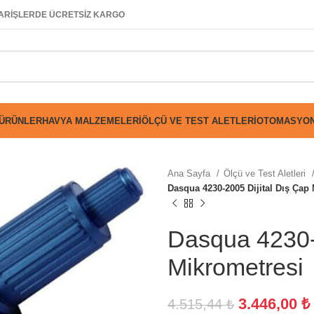
SİPARİŞLERDE ÜCRETSİZ KARGO
 ÜRÜNLER
HAVYA MALZEMELERI
ÖLÇÜ VE TEST ALETLERI
OTOMASYON
Ana Sayfa
Ölçü ve Test Aletleri
Dasqua 4230-2005 Dijital Dış Çap
Dasqua 4230-
Mikrometresi
3.446,00
₺
4.515,44
₺