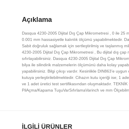
Açıklama
Dasqua 4230-2005 Dijital Dış Çap Mikrometresi , 0 ile 25 
0.001 mm hassasiyetle kalınlık ölçümü yapabilmektedir. Dasq
Sabit doğruluk sağlamak için sertleştirilmiş ve taşlanmış mil
4230-2005 Dijital Dış Çap Mikrometresi , Bu dijital dış çap
sıfırlayabilirsiniz. Dasqua 4230-2005 Dijital Dış Çap Mikro
bilya ile silindirik malzemelerin ölçümünü daha kolay yapab
yapabilirsiniz. Bilgi çıkışı vardır. Kesinlikle DIN863’e uyg
kutuya yerleştirilebilmektedir. Cihazın kutu içeriği ise; 1
ve 1 adet üretici test sertifikasından oluşmaktadır. T
PilAçma/Kapama TuşuVarSıfırlamaVarinch ve mm ÖlçebilmeV
İLGILI ÜRÜNLER