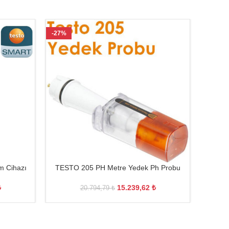
-27%
-28%
m Cihazı
TESTO 205 PH Metre Yedek Ph Probu
TESTO 
₺
15.239,62
₺
20.794,79
₺