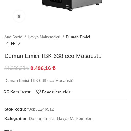
Büyütmek için tıklayın
Ana Sayfa
Havya Malzemeleri
Duman Emici
Duman Emici TBK 638 eco Masaüstü
8.496,16
₺
14.259,28
₺
Duman Emici TBK 638 eco Masaüstü
Karşılaştır
Favorilere ekle
Stok kodu:
f9cb3124b5a2
Kategoriler:
Duman Emici
,
Havya Malzemeleri