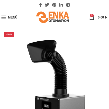
0
MENÜ
0,00
₺
-40%