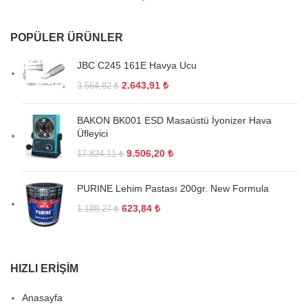
POPÜLER ÜRÜNLER
JBC C245 161E Havya Ucu
2.643,91
₺
3.564,82
₺
BAKON BK001 ESD Masaüstü İyonizer Hava
Üfleyici
9.506,20
₺
17.824,11
₺
PURINE Lehim Pastası 200gr. New Formula
623,84
₺
1.188,27
₺
HIZLI ERIŞIM
Anasayfa