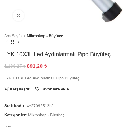
Büyütmek için tıklayın
Ana Sayfa
Mikroskop - Büyüteç
LYK 10X3L Led Aydınlatmalı Pipo Büyüteç
891,20
₺
1.188,27
₺
LYK 10X3L Led Aydınlatmalı Pipo Büyüteç
Karşılaştır
Favorilere ekle
Stok kodu:
4e27092512bf
Kategoriler:
Mikroskop - Büyüteç