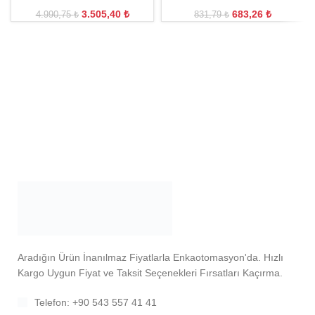
3.505,40
₺
683,26
₺
4.990,75
₺
831,79
₺
Aradığın Ürün İnanılmaz Fiyatlarla Enkaotomasyon'da. Hızlı
Kargo Uygun Fiyat ve Taksit Seçenekleri Fırsatları Kaçırma.
Telefon: +90 543 557 41 41