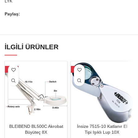
LYK
Paylaş:
İLGILI ÜRÜNLER
-30%
-18%
BLEIBEND BL500C Akrobat
İnsize 7515-10 Katlanır El
Büyüteç 8X
Tipi Işıklı Lup 10X