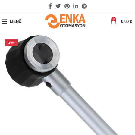
0
MENÜ
0,00
₺
-25%