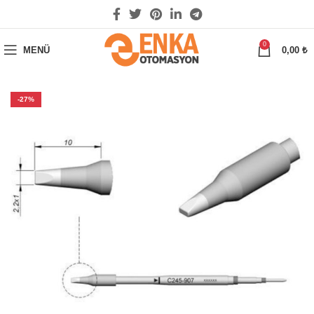
0
MENÜ
0,00
₺
-27%