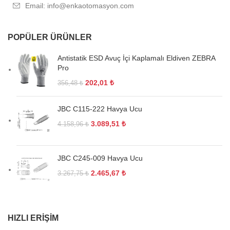
Email: info@enkaotomasyon.com
POPÜLER ÜRÜNLER
Antistatik ESD Avuç İçi Kaplamalı Eldiven ZEBRA
Pro
202,01
₺
356,48
₺
JBC C115-222 Havya Ucu
3.089,51
₺
4.158,96
₺
JBC C245-009 Havya Ucu
2.465,67
₺
3.267,75
₺
HIZLI ERIŞIM