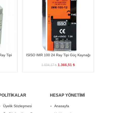
ay Tipi
ISISO IMR 100 24 Ray Tipi Güç Kaynağı
OMR
1.366,51
₺
1.604,17
₺
POLITIKALAR
HESAP YÖNETIMI
Üyelik Sözleşmesi
Anasayfa