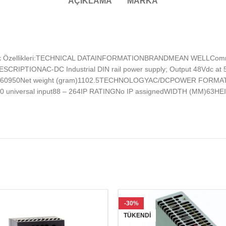
AÇIKLAMA
MARKA
knik Özellikleri:TECHNICAL DATAINFORMATIONBRANDMEAN WELLCo
IPTIONAC-DC Industrial DIN rail power supply; Output 48Vdc at 5A;
L/IEC 60950Net weight (gram)1102.5TECHNOLOGYAC/DCPOWER FO
 universal input88 – 264IP RATINGNo IP assignedWIDTH (MM)6
-30%
TÜKENDI