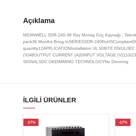
Açıklama
MEANWELL SDR-240-48 Ray Montaj Güç Kaynağı , Te
pack36 Months Bring-InSERIESSDR-240RoHSCompliantDESCR
quantity12APPLICATIONInstallation UL 508ITE EN/U
(V)48OUTPUT CURRENT (A)5INPUT VOLTAGE (V)110/230
SIGNALSDC OKDIMMING TECHNOLOGYNo Dimming
İLGILI ÜRÜNLER
-17%
-17%