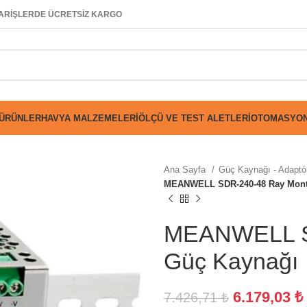
SİPARİŞLERDE ÜCRETSİZ KARGO
 ÜRÜNLER
HAVYA MALZEMELERI
ÖLÇÜ VE TEST ALETLERI
OTOMASYON
Ana Sayfa
Güç Kaynağı - Adaptör
MEANWELL SDR-240-48 Ray Mont
MEANWELL S
Güç Kaynağı
6.179,03
₺
7.426,71
₺