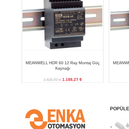
MEANWELL HDR 60 12 Ray Montaj Güç
MEANWEL
Kaynağı
1.188,27
₺
1.425,93
₺
POPÜLE