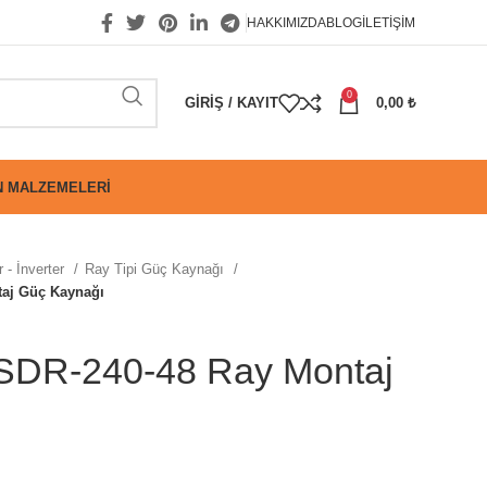
HAKKIMIZDA
BLOG
İLETIŞIM
0
GIRIŞ / KAYIT
0,00
₺
 MALZEMELERI
 - İnverter
Ray Tipi Güç Kaynağı
aj Güç Kaynağı
DR-240-48 Ray Montaj