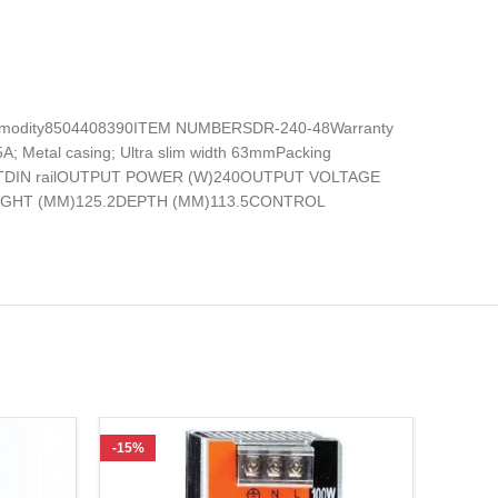
mmodity8504408390ITEM NUMBERSDR-240-48Warranty
 Metal casing; Ultra slim width 63mmPacking
RMATDIN railOUTPUT POWER (W)240OUTPUT VOLTAGE
3HEIGHT (MM)125.2DEPTH (MM)113.5CONTROL
-15%
-17%