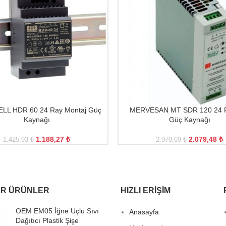
L HDR 60 24 Ray Montaj Güç
MERVESAN MT SDR 120 24 R
Kaynağı
Güç Kaynağı
1.188,27
₺
2.079,48
₺
1.425,93
₺
2.970,69
₺
R ÜRÜNLER
HIZLI ERIŞIM
OEM EM05 İğne Uçlu Sıvı
Anasayfa
Dağıtıcı Plastik Şişe