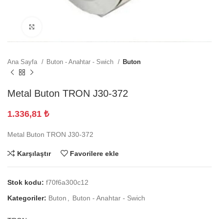
Büyütmek için tıklayın
Ana Sayfa
Buton - Anahtar - Swich
Buton
Metal Buton TRON J30-372
1.336,81
₺
Metal Buton TRON J30-372
Karşılaştır
Favorilere ekle
Stok kodu:
f70f6a300c12
Kategoriler:
Buton
,
Buton - Anahtar - Swich