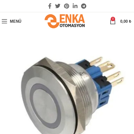
0
MENÜ
0,00
₺