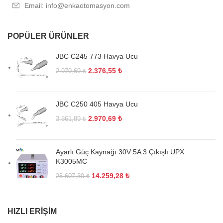
Email: info@enkaotomasyon.com
POPÜLER ÜRÜNLER
JBC C245 773 Havya Ucu
2.376,55
₺
2.970,69
₺
JBC C250 405 Havya Ucu
2.970,69
₺
3.861,89
₺
Ayarlı Güç Kaynağı 30V 5A 3 Çıkışlı UPX
K3005MC
14.259,28
₺
25.607,30
₺
HIZLI ERIŞIM