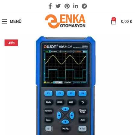
0
MENÜ
0,00
₺
-15%