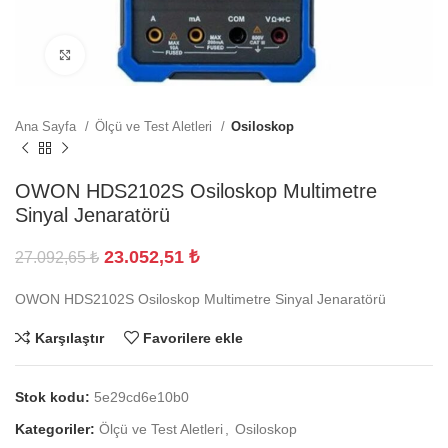
Büyütmek için tıklayın
Ana Sayfa
Ölçü ve Test Aletleri
Osiloskop
OWON HDS2102S Osiloskop Multimetre
Sinyal Jenaratörü
23.052,51
₺
27.092,65
₺
OWON HDS2102S Osiloskop Multimetre Sinyal Jenaratörü
Karşılaştır
Favorilere ekle
Stok kodu:
5e29cd6e10b0
Kategoriler:
Ölçü ve Test Aletleri
,
Osiloskop