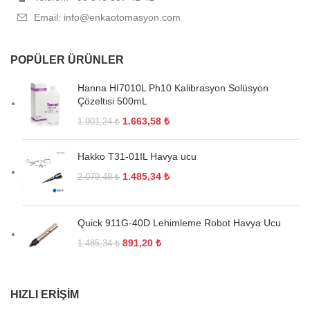
Email: info@enkaotomasyon.com
POPÜLER ÜRÜNLER
Hanna HI7010L Ph10 Kalibrasyon Solüsyon
Çözeltisi 500mL
1.663,58
₺
1.901,24
₺
Hakko T31-01IL Havya ucu
1.485,34
₺
2.079,48
₺
Quick 911G-40D Lehimleme Robot Havya Ucu
891,20
₺
1.485,34
₺
HIZLI ERIŞIM