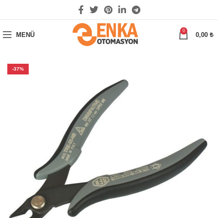
0
MENÜ
0,00
₺
-37%