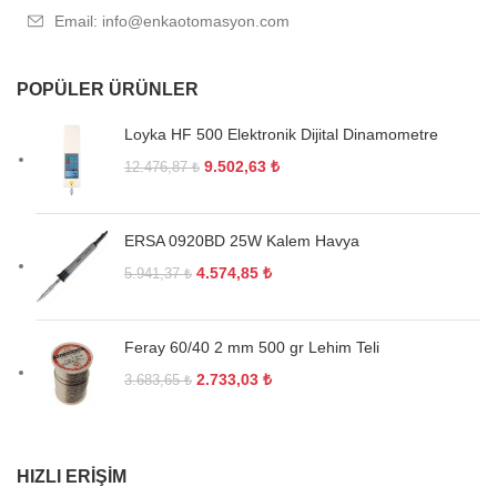
Email: info@enkaotomasyon.com
POPÜLER ÜRÜNLER
Loyka HF 500 Elektronik Dijital Dinamometre
9.502,63
₺
12.476,87
₺
ERSA 0920BD 25W Kalem Havya
4.574,85
₺
5.941,37
₺
Feray 60/40 2 mm 500 gr Lehim Teli
2.733,03
₺
3.683,65
₺
HIZLI ERIŞIM