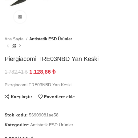
Büyütmek için tıklayın
Ana Sayfa
Antistatik ESD Ürünler
Piergiacomi TRE03NBD Yan Keski
1.128,86
₺
1.782,41
₺
Piergiacomi TRE03NBD Yan Keski
Karşılaştır
Favorilere ekle
Stok kodu:
56909081ae58
Kategoriler:
Antistatik ESD Ürünler