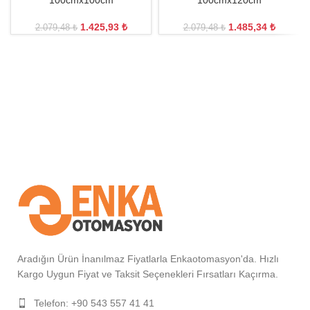
100cmx100cm
100cmx120cm
1.425,93
₺
1.485,34
₺
2.079,48
₺
2.079,48
₺
Aradığın Ürün İnanılmaz Fiyatlarla Enkaotomasyon'da. Hızlı
Kargo Uygun Fiyat ve Taksit Seçenekleri Fırsatları Kaçırma.
Telefon: +90 543 557 41 41